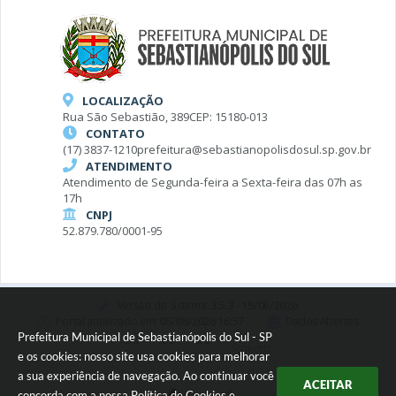
LOCALIZAÇÃO
Rua São Sebastião, 389
CEP: 15180-013
CONTATO
(17) 3837-1210
prefeitura@sebastianopolisdosul.sp.gov.br
ATENDIMENTO
Atendimento de Segunda-feira a Sexta-feira das 07h as
17h
CNPJ
52.879.780/0001-95
Versão do Sistema:
3.5.3 - 19/06/2026
Portal atualizado em:
05/08/2026 16:57
Dados Abertos
Prefeitura Municipal de Sebastianópolis do Sul - SP
Siga-nos
e os cookies: nosso site usa cookies para melhorar
a sua experiência de navegação. Ao continuar você
ACEITAR
concorda com a nossa
Política de Cookies
e