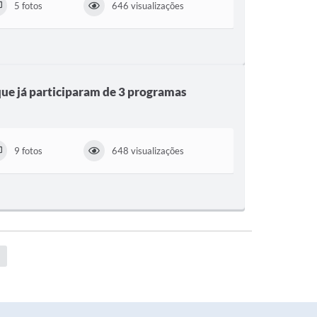
5 fotos
646 visualizações
que já participaram de 3 programas
9 fotos
648 visualizações