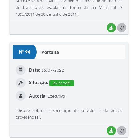
"Admite servidor para provimento temporário de monitor
de transportes escolar, na forma da Lei Municipal nº
1395/2011 de 30 de junho de 2011".
BAIXAR
G
O
S
Nº 94
Portaria
T
E
Data:
15/09/2022
I
Situação:
EM VIGOR
Autoria:
Executivo
"Dispõe sobre a exoneração de servidor e dá outras
providências".
BAIXAR
G