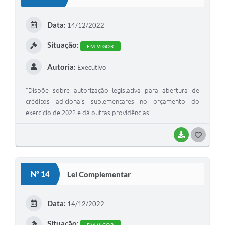
Data:
14/12/2022
Situação:
EM VIGOR
Autoria:
Executivo
“Dispõe sobre autorização legislativa para abertura de
créditos adicionais suplementares no orçamento do
exercício de 2022 e dá outras providências”
BAIXAR
G
O
S
Nº 14
Lei Complementar
T
E
Data:
14/12/2022
I
Situação: