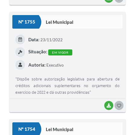
O
S
Nº 1755
Lei Municipal
T
E
Data:
23/11/2022
I
Situação:
EM VIGOR
Autoria:
Executivo
“Dispõe sobre autorização legislativa para abertura de
créditos adicionais suplementares no orçamento do
exercício de 2022 e dá outras providências”
BAIXAR
G
O
S
Nº 1754
Lei Municipal
T