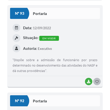
O
S
Nº 93
Portaria
T
E
Data:
12/09/2022
I
Situação:
EM VIGOR
Autoria:
Executivo
"Dispõe sobre a admissão de funcionário por prazo
determinado no desenvolvimento das atividades do NASF e
dá outras providências".
BAIXAR
G
O
S
Nº 92
Portaria
T