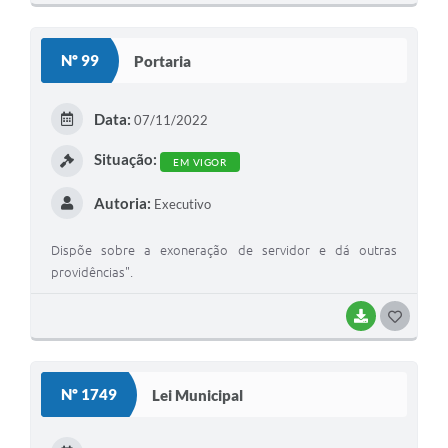
O
S
Nº 99
Portaria
T
E
Data:
07/11/2022
I
Situação:
EM VIGOR
Autoria:
Executivo
Dispõe sobre a exoneração de servidor e dá outras
providências".
BAIXAR
G
O
S
Nº 1749
Lei Municipal
T
E