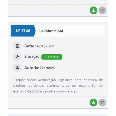
BAIXAR
G
O
S
Nº 1746
Lei Municipal
T
E
Data:
14/10/2022
I
Situação:
EM VIGOR
Autoria:
Executivo
“Dispõe sobre autorização legislativa para abertura de
créditos adicionais suplementares no orçamento do
exercício de 2022 e dá outras providências”
BAIXAR
G
O