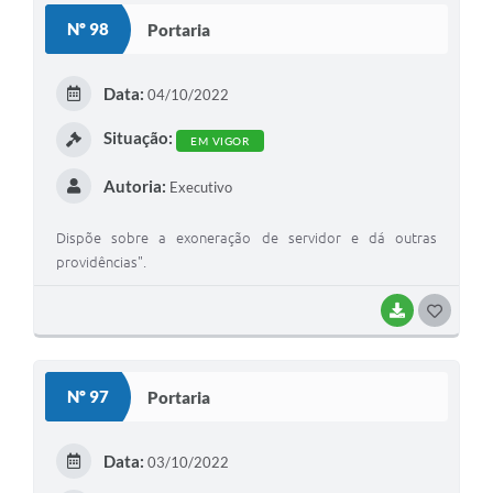
S
Nº 98
Portaria
T
E
Data:
04/10/2022
I
Situação:
EM VIGOR
Autoria:
Executivo
Dispõe sobre a exoneração de servidor e dá outras
providências".
BAIXAR
G
O
S
Nº 97
Portaria
T
E
Data:
03/10/2022
I