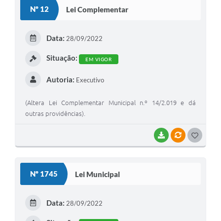
S
Nº 12
Lei Complementar
T
E
Data:
28/09/2022
I
Situação:
EM VIGOR
Autoria:
Executivo
(Altera Lei Complementar Municipal n.º 14/2.019 e dá
outras providências).
BAIXAR
VÍNCULOS
G
O
S
Nº 1745
Lei Municipal
T
E
Data:
28/09/2022
I