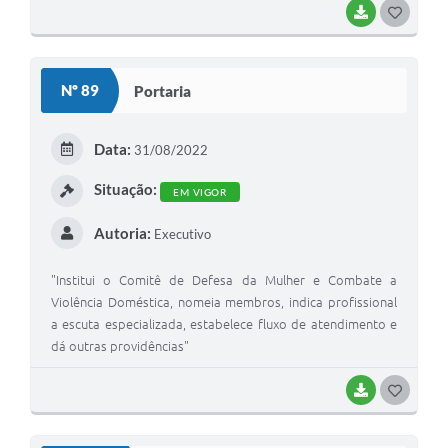
BAIXAR
G
O
S
Nº 89
Portaria
T
E
Data:
31/08/2022
I
Situação:
EM VIGOR
Autoria:
Executivo
"Institui o Comitê de Defesa da Mulher e Combate a
Violência Doméstica, nomeia membros, indica profissional
a escuta especializada, estabelece fluxo de atendimento e
dá outras providências"
BAIXAR
G
O