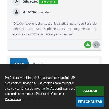
Situação:
EM VIGOR
Autoria:
Executivo
“Dispõe sobre autorização legislativa para abertura de
créditos adicionais suplementares no orçamento do
exercício de 2022 e dá outras providências”
BAIXAR
G
O
S
Nº 19
Decreto
T
E
Prefeitura Municipal de Sebastianópolis do Sul - SP
Data:
02/08/2022
e os cookies: nosso site usa cookies para melhorar
I
Situação:
a sua experiência de navegação. Ao continuar você
EM VIGOR
ACEITAR
concorda com a nossa
Política de Cookies
e
Autoria:
Executivo
Privacidade
.
PERSONALIZAR