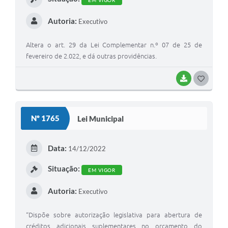
EM VIGOR
Autoria:
Executivo
Altera o art. 29 da Lei Complementar n.º 07 de 25 de
fevereiro de 2.022, e dá outras providências.
BAIXAR
G
O
S
Nº 1765
Lei Municipal
T
E
Data:
14/12/2022
I
Situação:
EM VIGOR
Autoria:
Executivo
“Dispõe sobre autorização legislativa para abertura de
créditos adicionais suplementares no orçamento do