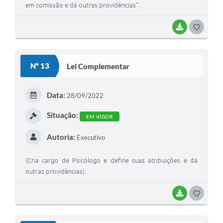
em comissão e dá outras providências".
BAIXAR
G
O
S
Nº 13
Lei Complementar
T
E
Data:
28/09/2022
I
Situação:
EM VIGOR
Autoria:
Executivo
(Cria cargo de Psicólogo e define suas atribuições e dá
outras providências).
BAIXAR
G
O