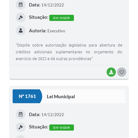
E
Data:
14/12/2022
I
Situação:
EM VIGOR
Autoria:
Executivo
“Dispõe sobre autorização legislativa para abertura de
créditos adicionais suplementares no orçamento do
exercício de 2022 e dá outras providências”
BAIXAR
G
O
S
Nº 1761
Lei Municipal
T
E
Data:
14/12/2022
I
Situação:
EM VIGOR