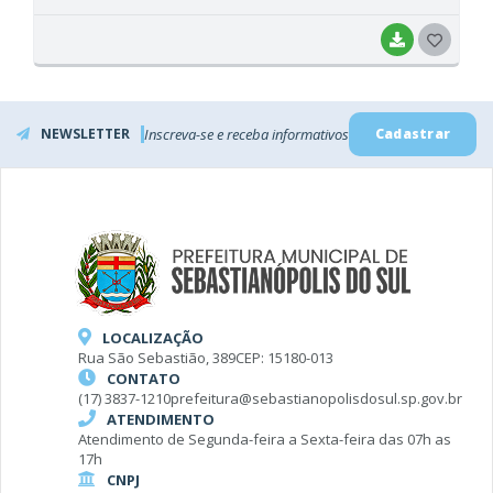
BAIXAR
G
O
S
NEWSLETTER
Inscreva-se e receba informativos
Cadastrar
T
E
I
LOCALIZAÇÃO
Rua São Sebastião, 389
CEP: 15180-013
CONTATO
(17) 3837-1210
prefeitura@sebastianopolisdosul.sp.gov.br
ATENDIMENTO
Atendimento de Segunda-feira a Sexta-feira das 07h as
17h
CNPJ