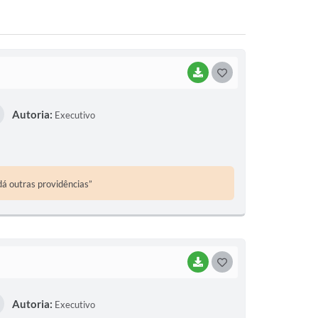
BAIXAR
G
O
Autoria:
Executivo
S
T
E
dá outras providências”
I
BAIXAR
G
O
Autoria:
Executivo
S