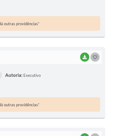
T
E
dá outras providências”
I
BAIXAR
G
O
Autoria:
Executivo
S
T
E
dá outras providências”
I