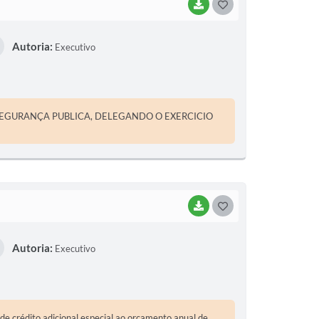
BAIXAR
G
O
Autoria:
Executivo
S
T
E
SEGURANÇA PUBLICA, DELEGANDO O EXERCICIO
I
BAIXAR
G
O
Autoria:
Executivo
S
T
E
e crédito adicional especial ao orçamento anual de
I