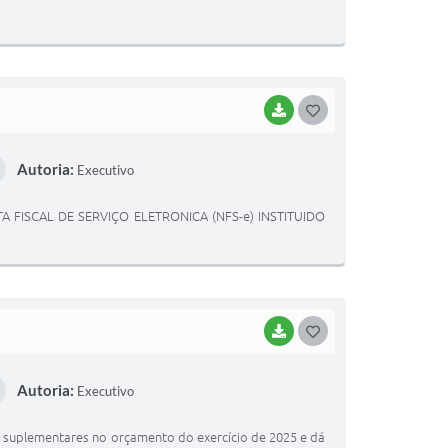
I
BAIXAR
G
O
Autoria:
Executivo
S
T
FISCAL DE SERVIÇO ELETRONICA (NFS-e) INSTITUIDO
E
I
BAIXAR
G
O
Autoria:
Executivo
S
T
s suplementares no orçamento do exercício de 2025 e dá