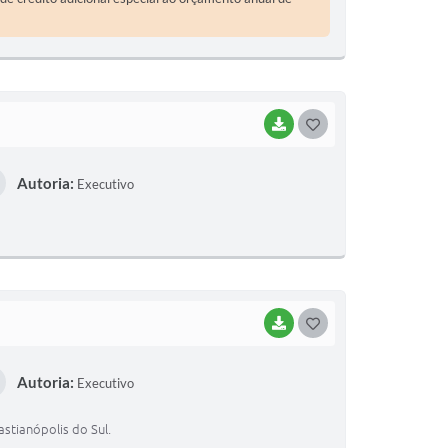
BAIXAR
G
O
Autoria:
Executivo
S
T
E
I
BAIXAR
G
O
Autoria:
Executivo
S
T
astianópolis do Sul.
E