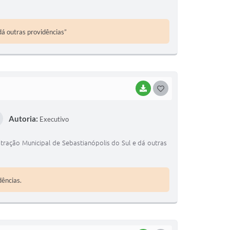
E
I
dá outras providências”
BAIXAR
G
O
Autoria:
Executivo
S
T
ção Municipal de Sebastianópolis do Sul e dá outras
E
I
dências.