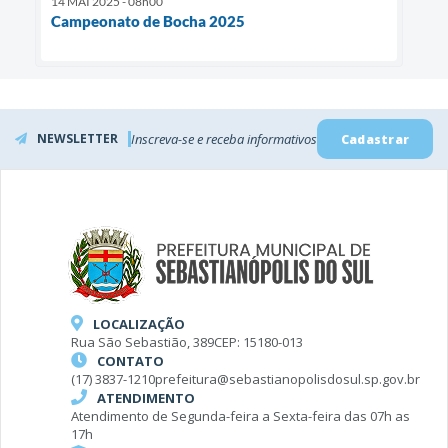
14 MAI 2025 - 08h00
Campeonato de Bocha 2025
NEWSLETTER
Inscreva-se e receba informativos
Cadastrar
LOCALIZAÇÃO
Rua São Sebastião, 389
CEP: 15180-013
CONTATO
(17) 3837-1210
prefeitura@sebastianopolisdosul.sp.gov.br
ATENDIMENTO
Atendimento de Segunda-feira a Sexta-feira das 07h as
17h