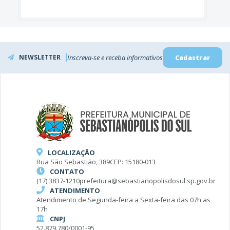
NEWSLETTER
Inscreva-se e receba informativos
Cadastrar
LOCALIZAÇÃO
Rua São Sebastião, 389
CEP: 15180-013
CONTATO
(17) 3837-1210
prefeitura@sebastianopolisdosul.sp.gov.br
ATENDIMENTO
Atendimento de Segunda-feira a Sexta-feira das 07h as
17h
CNPJ
52.879.780/0001-95