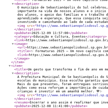
<description
>
O município de Sebastianópolis do Sul celebrou,
importante na vida de nossos alunos e o início 
dos alunos, o apoio das famílias e o trabalho d
aprendizado e esperança. Que essa conquista sej
investindo e caminhando ao lado de cada estudan
<img
src
="
https://www.sebastianopolisdosul.sp.g
</description
>
<pubDate
>
2025-12-09 11:57:00
</pubDate
>
<category
>
Educação e Cultura, Eventos
</category
>
<link
>
https://www.sebastianopolisdosul.sp.gov.br
<image
>
<url
>
https://www.sebastianopolisdosul.sp.gov.br
<title
>
✨ Formaturas 2025 – Um novo capítulo co
<link
>
https://www.sebastianopolisdosul.sp.gov.b
</image
>
</item
>
<item
>
<title
>
Um gesto que transforma o fim de ano em m
<description
>
A Prefeitura Municipal de Se bastianópolis do S
escolas do município. Essa escolha garantiu que
Mais do que presentes, foram entregues sorrisos
Ações como essa reforçam a importância de cuida
crianças é investir em um amanhã melhor. 💙✨
<img
src
="
https://www.sebastianopolisdosul.sp.g
</description
>
<resumo
>
Encerrar o ano assim é reafirmar que inv
<pubDate
>
2025-12-08 11:41:00
</pubDate
>