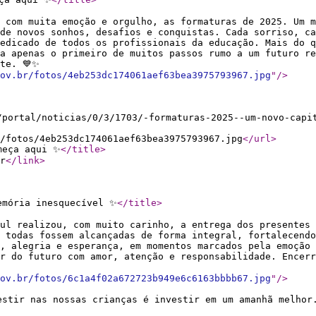
 com muita emoção e orgulho, as formaturas de 2025. Um m
de novos sonhos, desafios e conquistas. Cada sorriso, ca
edicado de todos os profissionais da educação. Mais do q
a apenas o primeiro de muitos passos rumo a um futuro re
te. 💙✨
ov.br/fotos/4eb253dc174061aef63bea3975793967.jpg
"
/>
/portal/noticias/0/3/1703/-formaturas-2025--um-novo-capi
/fotos/4eb253dc174061aef63bea3975793967.jpg
</url
>
meça aqui ✨
</title
>
r
</link
>
emória inesquecível ✨
</title
>
ul realizou, com muito carinho, a entrega dos presentes 
 todas fossem alcançadas de forma integral, fortalecendo
, alegria e esperança, em momentos marcados pela emoção 
r do futuro com amor, atenção e responsabilidade. Encerr
ov.br/fotos/6c1a4f02a672723b949e6c6163bbbb67.jpg
"
/>
estir nas nossas crianças é investir em um amanhã melhor