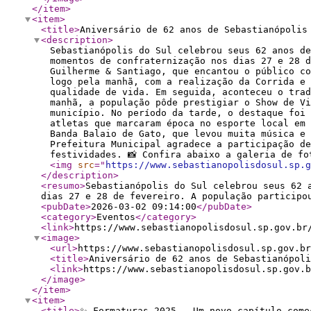
</item
>
<item
>
<title
>
Aniversário de 62 anos de Sebastianópolis
<description
>
Sebastianópolis do Sul celebrou seus 62 anos d
momentos de confraternização nos dias 27 e 28 d
Guilherme & Santiago, que encantou o público co
logo pela manhã, com a realização da Corrida e 
qualidade de vida. Em seguida, aconteceu o trad
manhã, a população pôde prestigiar o Show de Vi
município. No período da tarde, o destaque foi 
atletas que marcaram época no esporte local em 
Banda Balaio de Gato, que levou muita música e 
Prefeitura Municipal agradece a participação de
festividades. 📸 Confira abaixo a galeria de fo
<img
src
="
https://www.sebastianopolisdosul.sp.g
</description
>
<resumo
>
Sebastianópolis do Sul celebrou seus 62 
dias 27 e 28 de fevereiro. A população participo
<pubDate
>
2026-03-02 09:14:00
</pubDate
>
<category
>
Eventos
</category
>
<link
>
https://www.sebastianopolisdosul.sp.gov.br
<image
>
<url
>
https://www.sebastianopolisdosul.sp.gov.br
<title
>
Aniversário de 62 anos de Sebastianópoli
<link
>
https://www.sebastianopolisdosul.sp.gov.b
</image
>
</item
>
<item
>
<title
>
✨ Formaturas 2025 – Um novo capítulo come