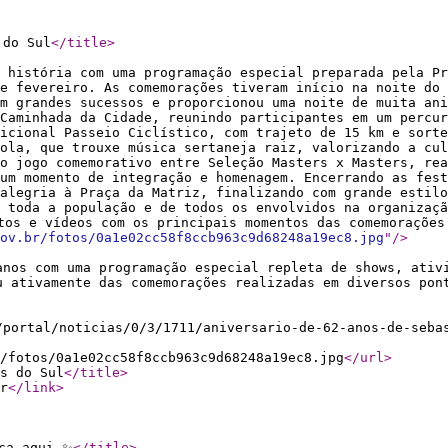
 do Sul
</title
>
e história com uma programação especial preparada pela Pr
e fevereiro. As comemorações tiveram início na noite do 
m grandes sucessos e proporcionou uma noite de muita ani
Caminhada da Cidade, reunindo participantes em um percur
icional Passeio Ciclístico, com trajeto de 15 km e sorte
ola, que trouxe música sertaneja raiz, valorizando a cul
o jogo comemorativo entre Seleção Masters x Masters, rea
um momento de integração e homenagem. Encerrando as fest
alegria à Praça da Matriz, finalizando com grande estilo
 toda a população e de todos os envolvidos na organizaçã
tos e vídeos com os principais momentos das comemorações
ov.br/fotos/0a1e02cc58f8ccb963c9d68248a19ec8.jpg
"
/>
anos com uma programação especial repleta de shows, ativ
u ativamente das comemorações realizadas em diversos pon
/portal/noticias/0/3/1711/aniversario-de-62-anos-de-seba
/fotos/0a1e02cc58f8ccb963c9d68248a19ec8.jpg
</url
>
s do Sul
</title
>
r
</link
>
ça aqui ✨
</title
>