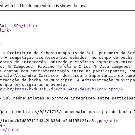
ed with it. The document tree is shown below.
Sul - SP
</title
>
link
>
>
, a Prefeitura de Sebastianópolis do Sul, por meio da Sec
o. A competição aconteceu aos sábados, no campo de bocha 
entos de integração, amizade e espírito esportivo entre
s: 🥇 Campeões: Fabiano Tofoli e Crica 🥈 Vice-campeões:
m contou com confraternização entre os participantes, co
anilo Alexandre Carrasco, destacou a importância do camp
tradição da bocha no município. A Administração Municip
o que prestigiaram o evento.
ov.br/fotos/b7d807f12d342b8364ce2d4195f21cc5.jpg
"
/>
o Sul reúne atletas e promove integração entre participa
/portal/noticias/0/3/1713/campeonato-municipal-de-bocha-
/fotos/b7d807f12d342b8364ce2d4195f21cc5.jpg
</url
>
e
>
r
</link
>