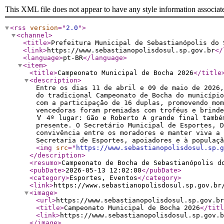
This XML file does not appear to have any style information associat
<rss
version
="
2.0
"
>
<channel
>
<title
>
Prefeitura Municipal de Sebastianópolis do 
<link
>
https://www.sebastianopolisdosul.sp.gov.br
</
<language
>
pt-BR
</language
>
<item
>
<title
>
Campeonato Municipal de Bocha 2026
</title
<description
>
Entre os dias 11 de abril e 09 de maio de 2026
do tradicional Campeonato de Bocha do municípi
com a participação de 16 duplas, promovendo mom
vencedoras foram premiadas com troféus e brinde
🏅 4º lugar: Gão e Roberto A grande final també
presente. O Secretário Municipal de Esportes, D
convivência entre os moradores e manter viva a 
Secretaria de Esportes, apoiadores e à populaçã
<img
src
="
https://www.sebastianopolisdosul.sp.g
</description
>
<resumo
>
Campeonato de Bocha de Sebastianópolis d
<pubDate
>
2026-05-13 12:02:00
</pubDate
>
<category
>
Esportes, Eventos
</category
>
<link
>
https://www.sebastianopolisdosul.sp.gov.br
<image
>
<url
>
https://www.sebastianopolisdosul.sp.gov.br
<title
>
Campeonato Municipal de Bocha 2026
</titl
<link
>
https://www.sebastianopolisdosul.sp.gov.b
</image
>