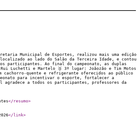
retaria Municipal de Esportes, realizou mais uma edição
localizado ao lado do Salão da Terceira Idade, e contou
 os participantes. Ao final do campeonato, as duplas
 Rui Luchetti e Martelo 🥉 3º lugar: Joãozão e Tim Motos
m cachorro-quente e refrigerante oferecidos ao público
eonato para incentivar o esporte, fortalecer a
al agradece a todos os participantes, professores da
ntes
</resumo
>
2026
</link
>