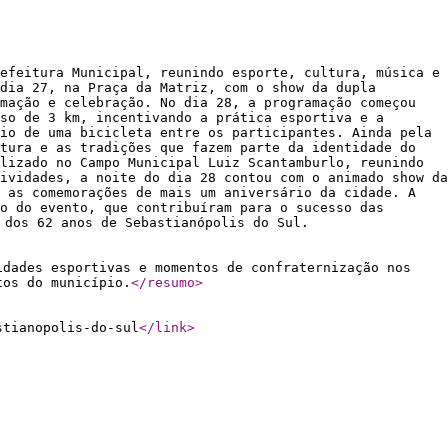
efeitura Municipal, reunindo esporte, cultura, música e
dia 27, na Praça da Matriz, com o show da dupla
mação e celebração. No dia 28, a programação começou
so de 3 km, incentivando a prática esportiva e a
io de uma bicicleta entre os participantes. Ainda pela
tura e as tradições que fazem parte da identidade do
lizado no Campo Municipal Luiz Scantamburlo, reunindo
ividades, a noite do dia 28 contou com o animado show da
 as comemorações de mais um aniversário da cidade. A
o do evento, que contribuíram para o sucesso das
 dos 62 anos de Sebastianópolis do Sul.
idades esportivas e momentos de confraternização nos
tos do município.
</resumo
>
stianopolis-do-sul
</link
>