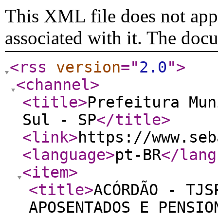
This XML file does not appe
associated with it. The doc
<rss
version
="
2.0
"
>
<channel
>
<title
>
Prefeitura Mun
Sul - SP
</title
>
<link
>
https://www.seb
<language
>
pt-BR
</lang
<item
>
<title
>
ACÓRDÃO - TJS
APOSENTADOS E PENSIO