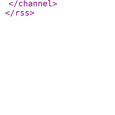
</channel
>
</rss
>