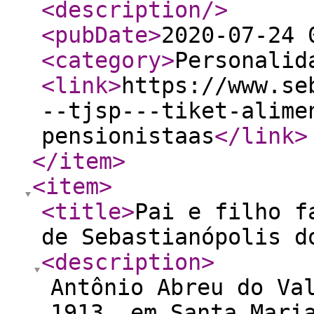
<description
/>
<pubDate
>
2020-07-24 
<category
>
Personalid
<link
>
https://www.se
--tjsp---tiket-alime
pensionistaas
</link
>
</item
>
<item
>
<title
>
Pai e filho f
de Sebastianópolis d
<description
>
Antônio Abreu do Va
1913, em Santa Mari