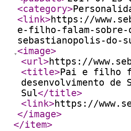
<category
>
Personalid
<link
>
https://www.se
e-filho-falam-sobre-
sebastianopolis-do-s
<image
>
<url
>
https://www.se
<title
>
Pai e filho 
desenvolvimento de 
Sul
</title
>
<link
>
https://www.s
</image
>
</item
>