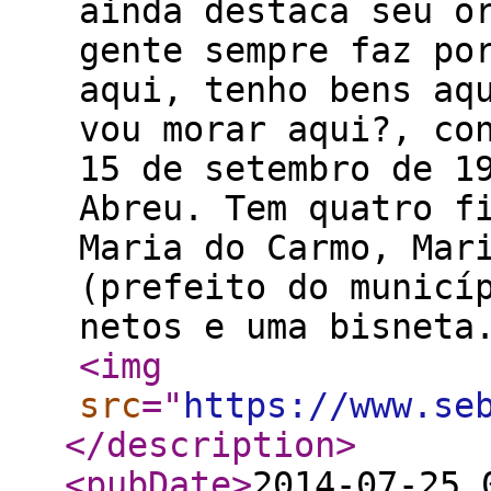
ainda destaca seu o
gente sempre faz po
aqui, tenho bens aq
vou morar aqui?, co
15 de setembro de 1
Abreu. Tem quatro f
Maria do Carmo, Mar
(prefeito do municí
netos e uma bisneta
<img
src
="
https://www.se
</description
>
<pubDate
>
2014-07-25 