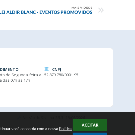
MAIS VÍDEOS
LEI ALDIR BLANC - EVENTOS PROMOVIDOS
DIMENTO
CNPJ
to de Segunda-feira a
52.879.780/0001-95
ra das 07h as 17h
Versão do Sistema:
3.5.3 - 19/06/2026
ACEITAR
ontinuar você concorda com a nossa
Política