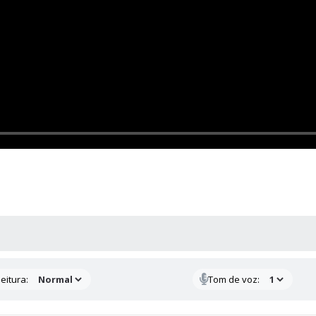
 MÍDIAS
eitura:
Tom de voz: