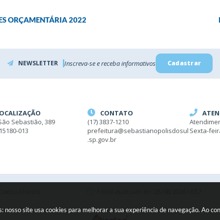
IZES ORÇAMENTÁRIA 2022
NEWSLETTER
Inscreva-se e receba informativos
Cadastrar
OCALIZAÇÃO
CONTATO
ATEN
São Sebastião, 389
(17) 3837-1210
Atendimen
 15180-013
prefeitura@sebastianopolisdosul
Sexta-fei
.sp.gov.br
Dados Abertos
Portal atualizado em:
05/08/2026 16:57
ies: nosso site usa cookies para melhorar a sua experiência de navegação. Ao c