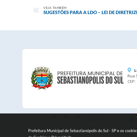
VEJA TAMBÉM
SUGESTÕES PARA A LDO – LEI DE DIRETR
L
Rua 
CEP:
Siga-nos
Prefeitura Municipal de Sebastianópolis do Sul - SP e os cook