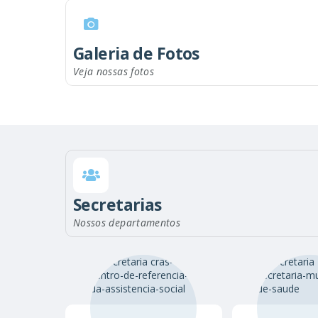
Galeria de Fotos
ANIVERSÁRIO DE 62 ANOS DE
Veja nossas fotos
CURSO DE CAPOEIRA ANGOLA
SEBASTIANÓPOLIS DO SUL
152
200
ESPORTE
EVENTO
Secretarias
Nossos departamentos