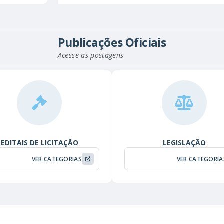
EDIÇÃO Nº
799
2
Tamanho
1,013,24 KB
Publicações Oficiais
EDIÇÃO Nº
798
Acesse as postagens
28
Tamanho
1,44 MB
EDITAIS DE LICITAÇÃO
LEGISLAÇÃO
VER CATEGORIAS
VER CATEGORIA