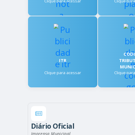
Clique para acessar
Clique par
CÓD
ITR
TRIBU
MUNIC
Clique para acessar
Clique par
Diário Oficial
Imprensa Municipal