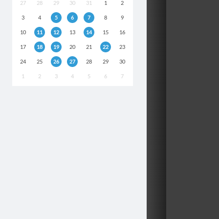
27
28
29
30
31
1
2
3
4
5
6
7
8
9
10
11
12
13
14
15
16
17
18
19
20
21
22
23
24
25
26
27
28
29
30
1
2
3
4
5
6
7