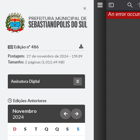
T
F
o
i
An error occur
g
n
g
d
l
e
S
i
d
Edição nº 486
e
b
Postagem:
27 de novembro de 2024 - 15h39
a
r
Tamanho:
2 páginas (1,012,49 KB)
Assinatura Digital
Edições Anteriores
Novembro
2024
D
S
T
Q
Q
S
S