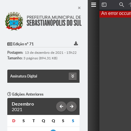
T
F
o
i
An error occur
g
n
g
d
l
e
S
i
d
Edição nº 71
e
b
Postagem:
13 de dezembro de 2021 - 15h22
a
r
Tamanho:
3 páginas (894,31 KB)
Assinatura Digital
Edições Anteriores
Dezembro
2021
D
S
T
Q
Q
S
S