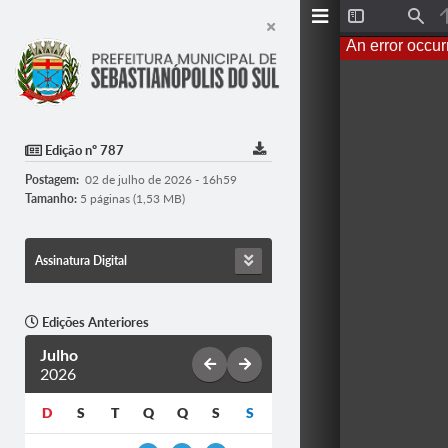
T
F
o
i
An error occur
g
n
g
d
l
e
S
i
d
Edição nº 787
e
b
Postagem:
02 de julho de 2026 - 16h59
a
r
Tamanho:
5 páginas (1,53 MB)
Assinatura Digital
Edições Anteriores
Julho
2026
D
S
T
Q
Q
S
S