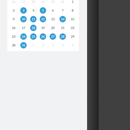
26
27
28
29
30
31
1
2
3
4
5
6
7
8
9
10
11
12
13
14
15
16
17
18
19
20
21
22
23
24
25
26
27
28
29
30
31
1
2
3
4
5