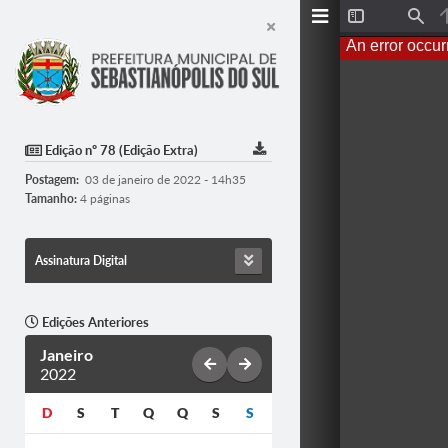
T
F
o
i
An error occur
g
n
g
d
l
e
S
i
d
Edição nº 78 (Edição Extra)
e
b
Postagem:
03 de janeiro de 2022 - 14h35
a
r
Tamanho:
4 páginas
Assinatura Digital
Edições Anteriores
Janeiro
2022
D
S
T
Q
Q
S
S