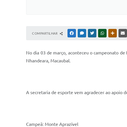
COMPARTILHAR
FACEBOOK
MESSENGER
TWITTER
WHATSAPP
OUTRAS
N
o dia 03 de março, aconteceu o campeonato de f
Nhandeara, Macaubal.
A secretaria de esporte vem agradecer ao apoio do
Campeã: Monte Aprazível