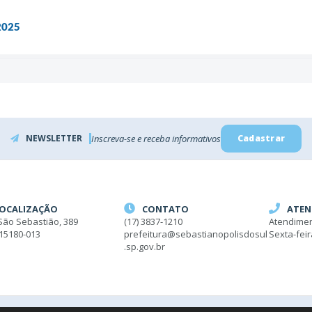
2025
NEWSLETTER
Inscreva-se e receba informativos
Cadastrar
OCALIZAÇÃO
CONTATO
ATEN
São Sebastião, 389
(17) 3837-1210
Atendimen
 15180-013
prefeitura@sebastianopolisdosul
Sexta-fei
.sp.gov.br