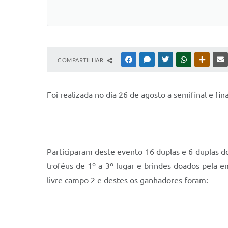
COMPARTILHAR
FACEBOOK
MESSENGER
TWITTER
WHATSAPP
OUTRAS
F
oi realizada no dia 26 de agosto a semifinal e fi
Participaram deste evento 16 duplas e 6 duplas 
troféus de 1º a 3º lugar e brindes doados pela
livre campo 2 e destes os ganhadores foram: