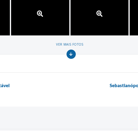
VER MAIS FOTOS
tável
Sebastianópo