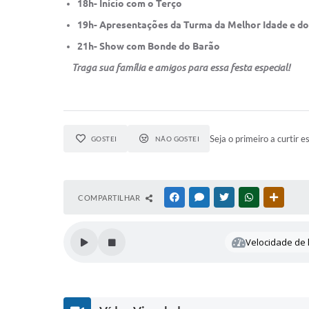
18h- Início com o Terço
19h- Apresentações da Turma da Melhor Idade e do
21h- Show com Bonde do Barão
Traga sua família e amigos para essa festa especial!
Seja o primeiro a curtir e
GOSTEI
NÃO GOSTEI
COMPARTILHAR
FACEBOOK
MESSENGER
TWITTER
WHATSAPP
OUTRAS
Velocidade de l