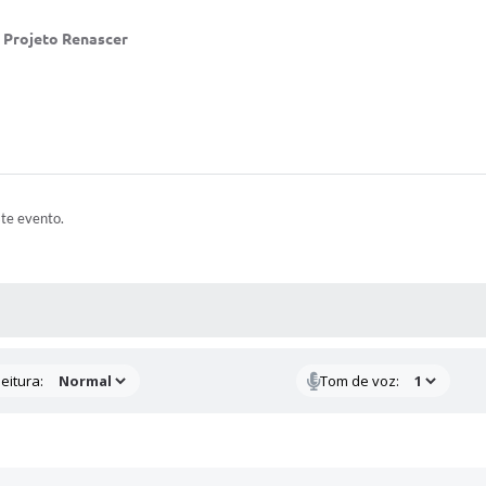
 Projeto Renascer
ste evento.
 MÍDIAS
eitura:
Tom de voz: