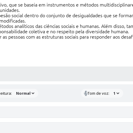
tivo, que se baseia em instrumentos e métodos multidisciplinares
munidades.
esão social dentro do conjunto de desigualdades que se forma
modificadas.
dos analíticos das ciências sociais e humanas. Além disso, tam
sponsabilidade coletiva e no respeito pela diversidade humana.
ar as pessoas com as estruturas sociais para responder aos desaf
 MÍDIAS
eitura:
Tom de voz: