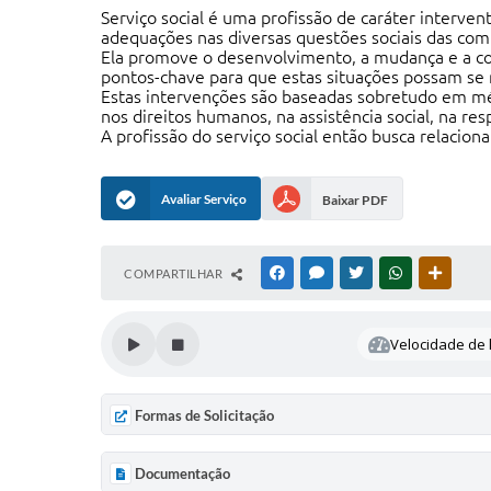
Serviço social é uma profissão de caráter interven
adequações nas diversas questões sociais das co
Ela promove o desenvolvimento, a mudança e a co
pontos-chave para que estas situações possam se 
Estas intervenções são baseadas sobretudo em méto
nos direitos humanos, na assistência social, na re
A profissão do serviço social então busca relacion
Avaliar Serviço
Baixar PDF
COMPARTILHAR
FACEBOOK
MESSENGER
TWITTER
WHATSAPP
OUTRAS
Velocidade de l
Formas de Solicitação
Documentação