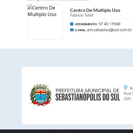
Centro De Multiplo Uso
Fabricio Tofoli
07 ÀS 17H00
ATENDIMENTO:
pm.sebastsul@uol.com.br
E-MAIL:
L
Rua 
CEP: