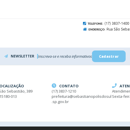
(17) 3837-1400
TELEFONE:
Rua São Sebas
ENDEREÇO:
NEWSLETTER
Inscreva-se e receba informativos
Cadastrar
OCALIZAÇÃO
CONTATO
ATEN
São Sebastião, 389
(17) 3837-1210
Atendimen
 15180-013
prefeitura@sebastianopolisdosul
Sexta-fei
.sp.gov.br