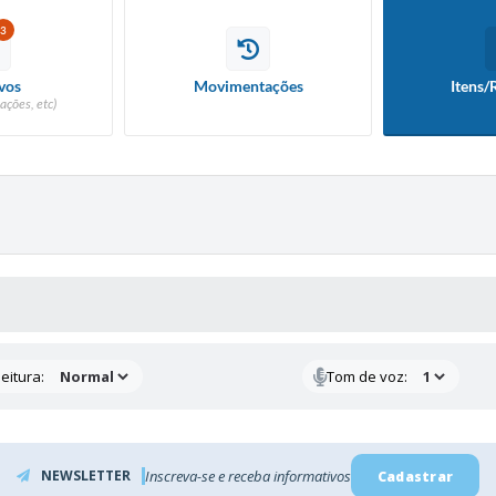
3
vos
Movimentações
Itens/
ações, etc)
 MÍDIAS
eitura:
Tom de voz:
NEWSLETTER
Inscreva-se e receba informativos
Cadastrar