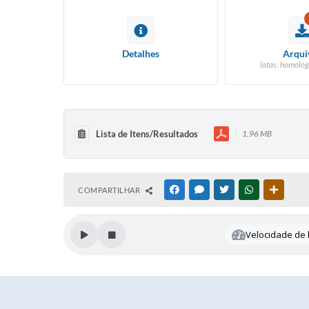
Detalhes
Arqui
(atas, homolog
Lista de Itens/Resultados
1,96 MB
COMPARTILHAR
FACEBOOK
MESSENGER
TWITTER
WHATSAPP
OUTRAS
Velocidade de l