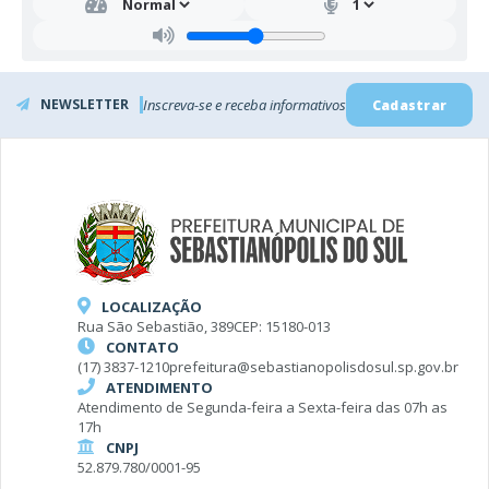
NEWSLETTER
Inscreva-se e receba informativos
Cadastrar
LOCALIZAÇÃO
Rua São Sebastião, 389
CEP: 15180-013
CONTATO
(17) 3837-1210
prefeitura@sebastianopolisdosul.sp.gov.br
ATENDIMENTO
Atendimento de Segunda-feira a Sexta-feira das 07h as
17h
CNPJ
52.879.780/0001-95