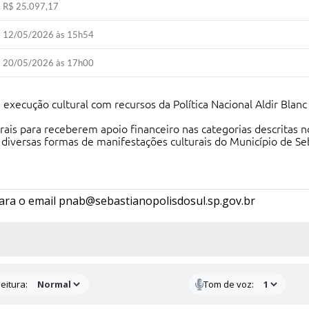
R$ 25.097,17
12/05/2026 às 15h54
20/05/2026 às 17h00
 execução cultural com recursos da Política Nacional Aldir Blan
turais para receberem apoio financeiro nas categorias descritas
 diversas formas de manifestações culturais do Município de Seb
ara o email
pnab@sebastianopolisdosul.sp.gov.br
 MÍDIAS
eitura:
Tom de voz: