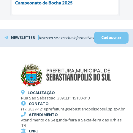
Campeonato de Bocha 2025
NEWSLETTER
Inscreva-se e receba informativos
Cadastrar
LOCALIZAÇÃO
Rua São Sebastião, 389
CEP: 15180-013
CONTATO
(17) 3837-1210
prefeitura@sebastianopolisdosul.sp.gov.br
ATENDIMENTO
Atendimento de Segunda-feira a Sexta-feira das 07h as
17h
CNPJ