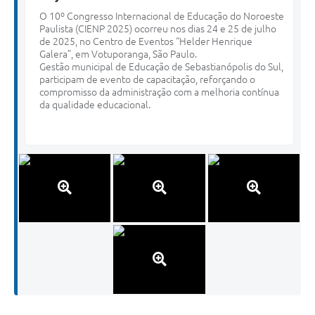
O 10º Congresso Internacional de Educação do Noroeste
Paulista (CIENP 2025) ocorreu nos dias 24 e 25 de julho
de 2025, no Centro de Eventos “Helder Henrique
Galera”, em Votuporanga, São Paulo.
Gestão municipal de Educação de Sebastianópolis do Sul,
participam de evento de capacitação, reforçando o
compromisso da administração com a melhoria contínua
da qualidade educacional.