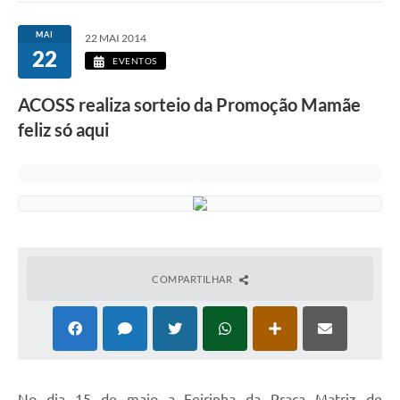
MAI
22 MAI 2014
22
EVENTOS
ACOSS realiza sorteio da Promoção Mamãe
feliz só aqui
COMPARTILHAR
N
o dia 15 de maio a Feirinha da Praça Matriz de