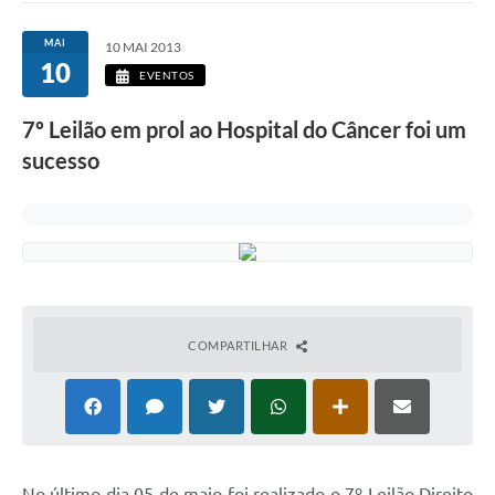
MAI
10 MAI 2013
10
EVENTOS
7º Leilão em prol ao Hospital do Câncer foi um
sucesso
COMPARTILHAR
N
o último dia 05 de maio foi realizado o 7º Leilão Direito