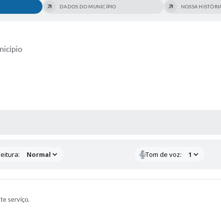
DADOS DO MUNICÍPIO
NOSSA HISTÓRI
nicípio
 MÍDIAS
eitura:
Tom de voz:
ste serviço.