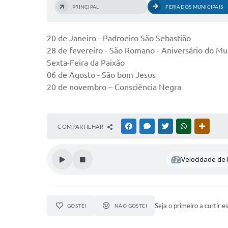
PRINCIPAL
FERIADOS MUNICIPAIS
20 de Janeiro - Padroeiro São Sebastião
28 de fevereiro - São Romano - Aniversário do Mu
Sexta-Feira da Paixão
06 de Agosto - São bom Jesus
20 de novembro – Consciência Negra
COMPARTILHAR
FACEBOOK
MESSENGER
TWITTER
WHATSAPP
OUTRAS
Velocidade de l
Seja o primeiro a curtir e
GOSTEI
NÃO GOSTEI