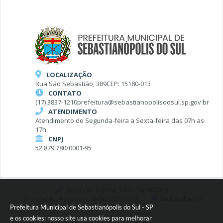
LOCALIZAÇÃO
Rua São Sebastião, 389
CEP: 15180-013
CONTATO
(17) 3837-1210
prefeitura@sebastianopolisdosul.sp.gov.br
ATENDIMENTO
Atendimento de Segunda-feira a Sexta-feira das 07h as
17h
CNPJ
52.879.780/0001-95
Versão do Sistema:
3.5.3 - 19/06/2026
Portal atualizado em:
05/08/2026 16:57
Dados Abertos
Prefeitura Municipal de Sebastianópolis do Sul - SP
Siga-nos
e os cookies: nosso site usa cookies para melhorar