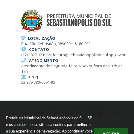
LOCALIZAÇÃO
Rua São Sebastião, 389
CEP: 15180-013
CONTATO
(17) 3837-1210
prefeitura@sebastianopolisdosul.sp.gov.br
ATENDIMENTO
Atendimento de Segunda-feira a Sexta-feira das 07h as
17h
CNPJ
52.879.780/0001-95
Versão do Sistema:
3.5.3 - 19/06/2026
Portal atualizado em:
05/08/2026 16:57
Dados Abertos
Prefeitura Municipal de Sebastianópolis do Sul - SP
Siga-nos
e os cookies: nosso site usa cookies para melhorar
a sua experiência de navegação. Ao continuar você