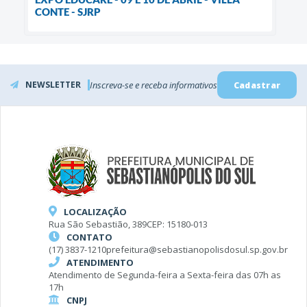
CONTE - SJRP
NEWSLETTER
Inscreva-se e receba informativos
Cadastrar
LOCALIZAÇÃO
Rua São Sebastião, 389
CEP: 15180-013
CONTATO
(17) 3837-1210
prefeitura@sebastianopolisdosul.sp.gov.br
ATENDIMENTO
Atendimento de Segunda-feira a Sexta-feira das 07h as
17h
CNPJ