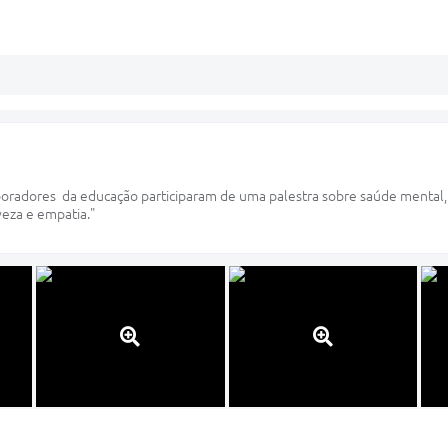
radores da educação participaram de uma palestra sobre saúde mental, r
eza e empatia."