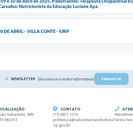
09 e 10 de Abril de 2025. Palestrantes: Terapeuta Ocupacional 
Carvalho; Nutricionista da Educação Luciane Apa
0 DE ABRIL - VILLA CONTE - SJRP
NEWSLETTER
Inscreva-se e receba informativos
Cadastrar
OCALIZAÇÃO
CONTATO
ATEN
São Sebastião, 389
(17) 3837-1210
Atendimen
 15180-013
prefeitura@sebastianopolisdosul
Sexta-fei
.sp.gov.br