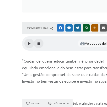
COMPARTILHAR
FACEBOOK
MESSENGER
TWITTER
WHATSAPP
OUTRAS
Velocidade de l
"Cuidar de quem educa também é prioridade! C
equilíbrio emocional e do bem-estar para transfo
"Uma gestão comprometida sabe que cuidar da sa
Investir no bem-estar da equipe é investir no suc
Seja o primeiro a curtir es
GOSTEI
NÃO GOSTEI