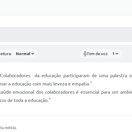
 MÍDIAS
RECEBA NOTÍCIAS
eitura:
Tom de voz:
olaboradores da educação participaram de uma palestra so
rmar a educação com mais leveza e empatia."
úde emocional dos colaboradores é essencial para um ambien
esso de toda a educação."
ta notícia.