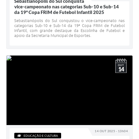
Sebastianópolis do Sul conquista
vice-campeonato nas categorias Sub-10 e Sub-14
da 19ª Copa FRIM de Futebol Infantil 2025
Sebastianópolis do Sul conquistou o vice-campeonato nas
categorias Sub-10 e Sub-14 da 19ª Copa FRIM de Futebol
Infantil, com grande destaque da Escolinha de Futebol e
apoio da Secretaria Municipal de Esportes.
OUT
14
14 OUT 2025 - 13h04
EDUCAÇÃO E CULTURA