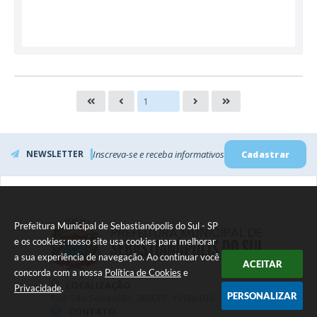
NEWSLETTER
Inscreva-se e receba informativos
Cadastrar
Prefeitura Municipal de Sebastianópolis do Sul - SP
e os cookies: nosso site usa cookies para melhorar
a sua experiência de navegação. Ao continuar você
ACEITAR
concorda com a nossa
Política de Cookies
e
LOCALIZAÇÃO
Privacidade
.
PERSONALIZAR
Rua São Sebastião, 389
CEP: 15180-013
CONTATO