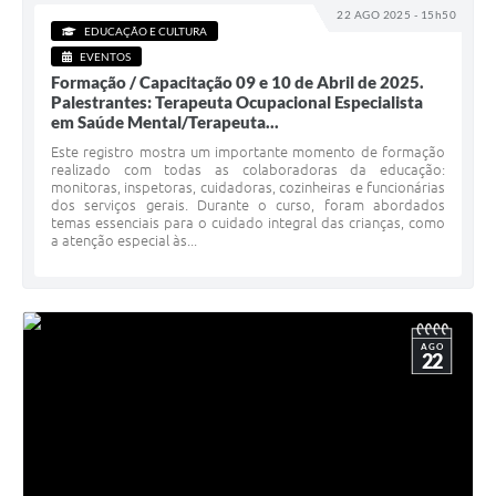
22 AGO 2025 - 15h50
EDUCAÇÃO E CULTURA
EVENTOS
Formação / Capacitação 09 e 10 de Abril de 2025.
Palestrantes: Terapeuta Ocupacional Especialista
em Saúde Mental/Terapeuta...
Este registro mostra um importante momento de formação
realizado com todas as colaboradoras da educação:
monitoras, inspetoras, cuidadoras, cozinheiras e funcionárias
dos serviços gerais. Durante o curso, foram abordados
temas essenciais para o cuidado integral das crianças, como
a atenção especial às...
AGO
22