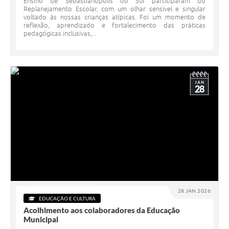
Ensino de Sebastianópolis do Sul participaram do
Replanejamento Escolar, com um olhar sensível e singular
voltado às nossas crianças atípicas. Foi um momento de
reflexão, aprendizado e fortalecimento das práticas
pedagógicas inclusivas,...
JAN
28
28 JAN 2026
EDUCAÇÃO E CULTURA
Acolhimento aos colaboradores da Educação
Municipal