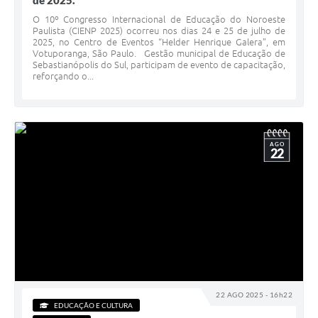
de 2025.
O 10º Congresso Internacional de Educação do Noroeste
Paulista (CIENP 2025) ocorreu nos dias 24 e 25 de julho de
2025, no Centro de Eventos “Helder Henrique Galera”, em
Votuporanga, São Paulo. Gestão municipal de Educação de
Sebastianópolis do Sul, participam de evento de capacitação,
reforçando o...
AGO
22
22 AGO 2025 - 16h22
EDUCAÇÃO E CULTURA