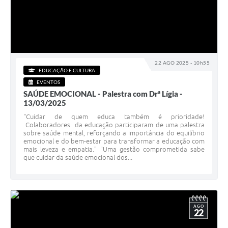
22 AGO 2025 - 10h55
EDUCAÇÃO E CULTURA
EVENTOS
SAÚDE EMOCIONAL - Palestra com Drª Lígia -
13/03/2025
"Cuidar de quem educa também é prioridade!
Colaboradores da educação participaram de uma palestra
sobre saúde mental, reforçando a importância do equilíbrio
emocional e do bem-estar para transformar a educação com
mais leveza e empatia." "Uma gestão comprometida sabe
que cuidar da saúde emocional dos...
AGO
22