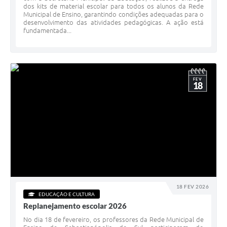
dos kits de material escolar para todos os alunos da Rede
Municipal de Ensino, garantindo condições adequadas para o
desenvolvimento das atividades pedagógicas. A ação está
fundamentada...
FEV
18
18 FEV 2026
EDUCAÇÃO E CULTURA
Replanejamento escolar 2026
No dia 18 de fevereiro, os professores da Rede Municipal de