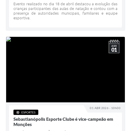
Evento realizado no dia 18 de abril destacou a evolução das
crianças participantes das aulas de natação e contou com a
presença de autoridades municipais, familiares e equipe
esportiva.
ABR
01
01 ABR 2026 - 10h00
ESPORTES
Sebastianópolis Esporte Clube é vice-campeão em
Monções