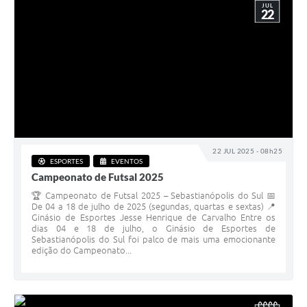
JUL
22
22 JUL 2025 - 08h25
ESPORTES
EVENTOS
Campeonato de Futsal 2025
🏆 Campeonato de Futsal 2025 – Sebastianópolis do Sul 📅
De 04 a 18 de julho de 2025 (segundas, quartas e sextas) 📍
Ginásio de Esportes Jesse Henrique de Carvalho Entre os
dias 04 e 18 de julho, o Ginásio de Esportes de
Sebastianópolis do Sul foi palco de mais uma emocionante
edição do Campeonato...