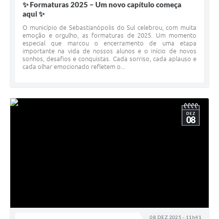
✨ Formaturas 2025 – Um novo capítulo começa
aqui ✨
O município de Sebastianópolis do Sul celebrou, com muita
emoção e orgulho, as formaturas de 2025. Um momento
especial que marcou o encerramento de uma etapa
importante na vida de nossos alunos e o início de novos
sonhos, desafios e conquistas. Cada sorriso, cada aplauso e
cada olhar emocionado refletem o...
DEZ
08
08 DEZ 2025 - 11h41