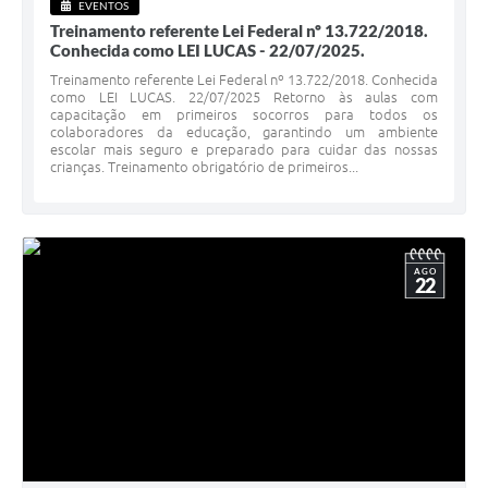
EVENTOS
Treinamento referente Lei Federal nº 13.722/2018.
Conhecida como LEI LUCAS - 22/07/2025.
Treinamento referente Lei Federal nº 13.722/2018. Conhecida
como LEI LUCAS. 22/07/2025 Retorno às aulas com
capacitação em primeiros socorros para todos os
colaboradores da educação, garantindo um ambiente
escolar mais seguro e preparado para cuidar das nossas
crianças. Treinamento obrigatório de primeiros...
AGO
22