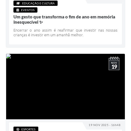
EDUCAÇÃO E CULTURA
EVENTOS
Um gesto que transforma o fim de ano em memória
inesquecível ✨
Encerrar o ano assim é reafirmar que investir nas nossas
crianças é investir em um amanhã melhor.
NOV
19
19 NOV 2025 - 16h48
ESPORTES