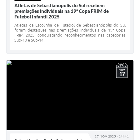
Atletas de Sebastianópolis do Sul recebem
premiações individuais na 19ª Copa FRIM de
Futebol Infantil 2025
Atletas da Escolinha de Futebol de Sebastianópolis do Sul
foram destaques nas premiações individuais da 19ª Copa
FRIM 2025, conquistando reconhecimentos nas categorias
Sub-10 e Sub-14.
NOV
17
17 NOV 2025 - 14h41