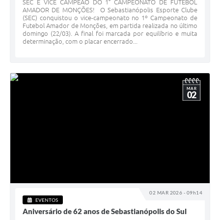
SEC É VICE CAMPEÃO DO 1° CAMPEONATO DE FUTEBOL
AMADOR DE MONÇÕES! O Sebastianópolis Esporte Clube
(SEC) conquistou o vice-campeonato no 1º Campeonato de
Futebol Amador de Monções, em partida realizada no último
domingo (22/03). A final foi marcada por equilíbrio e muita
determinação, com o placar encerrado...
MAR
02
02 MAR 2026 - 09h14
EVENTOS
Aniversário de 62 anos de Sebastianópolis do Sul