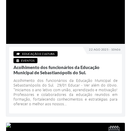
22 AGO 2025 - 10h06
EDUCAÇÃO E CULTURA
EVENTOS
Acolhimento dos funcionários da Educação
Municipal de Sebastianópolis do Sul.
Acolhimento dos funcionários da Educação Municipal de
Sebastianópolis do Sul. 29/01 Educar - Ver além do óbvio.
"Iniciamos o ano letivo com união, aprendizado e motivação!
Professores e colaboradores da educação reunidos em
formação, fortalecendo conhecimentos e estratégias para
oferecer o melhor aos nossos...