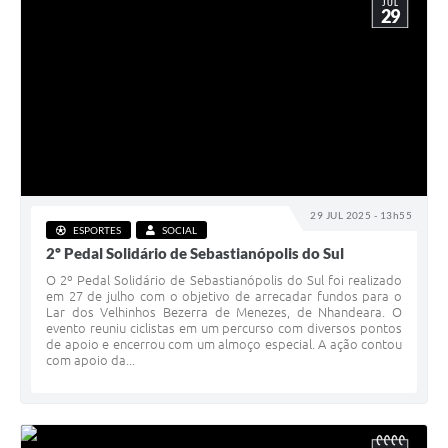
JUL
29
29 JUL 2025 - 13h55
ESPORTES
SOCIAL
2º Pedal Solidário de Sebastianópolis do Sul
O 2º Pedal Solidário de Sebastianópolis do Sul foi realizado
em 27 de julho com o objetivo de arrecadar fundos para o
Lar dos Velhinhos Bezerra de Menezes, de Nhandeara. O
evento reuniu ciclistas em um percurso com diversos pontos
de apoio e encerrou com um almoço especial. A ação contou
com apoio da...