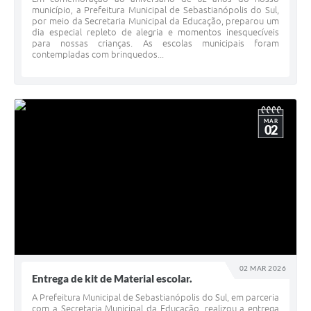
município, a Prefeitura Municipal de Sebastianópolis do Sul,
por meio da Secretaria Municipal da Educação, preparou um
dia especial repleto de alegria e momentos inesquecíveis
para nossas crianças. As escolas municipais foram
contempladas com brinquedos...
MAR
02
02 MAR 2026
Entrega de kit de Material escolar.
A Prefeitura Municipal de Sebastianópolis do Sul, em parceria
com a Secretaria Municipal da Educação, realizou a entrega