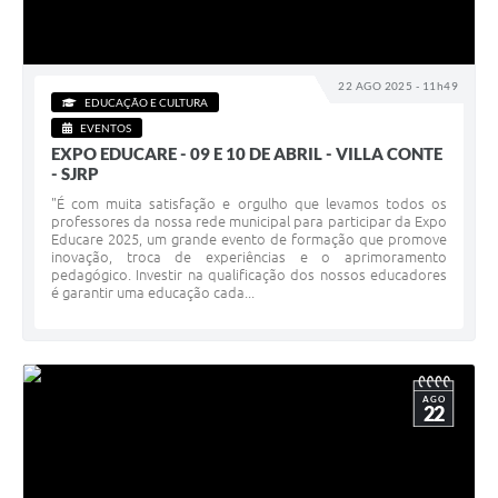
22 AGO 2025 - 11h49
EDUCAÇÃO E CULTURA
EVENTOS
EXPO EDUCARE - 09 E 10 DE ABRIL - VILLA CONTE
- SJRP
"É com muita satisfação e orgulho que levamos todos os
professores da nossa rede municipal para participar da Expo
Educare 2025, um grande evento de formação que promove
inovação, troca de experiências e o aprimoramento
pedagógico. Investir na qualificação dos nossos educadores
é garantir uma educação cada...
AGO
22