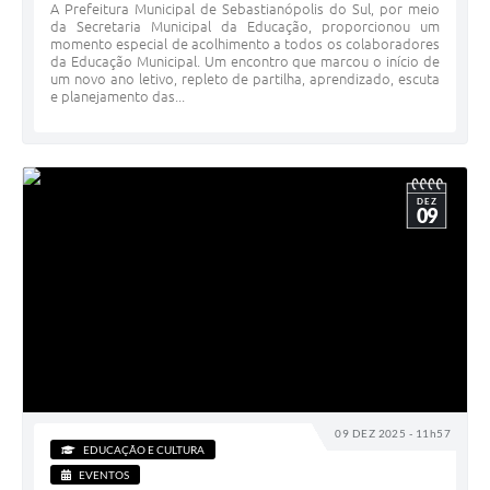
A Prefeitura Municipal de Sebastianópolis do Sul, por meio
da Secretaria Municipal da Educação, proporcionou um
momento especial de acolhimento a todos os colaboradores
da Educação Municipal. Um encontro que marcou o início de
um novo ano letivo, repleto de partilha, aprendizado, escuta
e planejamento das...
DEZ
09
09 DEZ 2025 - 11h57
EDUCAÇÃO E CULTURA
EVENTOS