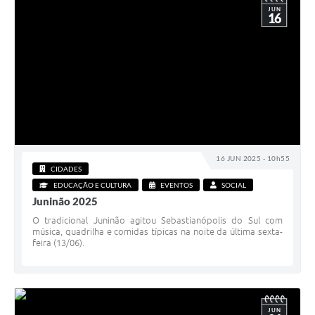
JUN
16
16 JUN 2025 - 10h55
CIDADES
EDUCAÇÃO E CULTURA
EVENTOS
SOCIAL
Juninão 2025
O tradicional Juninão agitou Sebastianópolis do Sul com
música, quadrilha e comidas típicas na noite da última sexta-
feira (13/06).
JUN