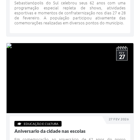
Sebastianópolis do Sul celebrou seus 62 anos com uma
programação especial repleta de shows, atividades
esportivas e momentos de confraternização nos dias 27 e 28
de fevereiro. A população participou ativamente das
comemorações realizadas em diversos pontos do município.
FEV
27
27 FEV 2026
EDUCAÇÃO E CULTURA
Aniversario da cidade nas escolas
Em comemoração ao aniversário de 62 anos do nosso