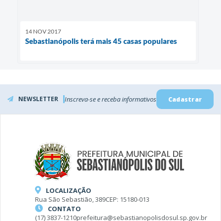
14 NOV 2017
Sebastianópolis terá mais 45 casas populares
NEWSLETTER
Inscreva-se e receba informativos
Cadastrar
LOCALIZAÇÃO
Rua São Sebastião, 389
CEP: 15180-013
CONTATO
(17) 3837-1210
prefeitura@sebastianopolisdosul.sp.gov.br