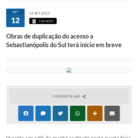
SET
12 SET 2013
12
CIDADES
Obras de duplicação do acesso a
Sebastianópolis do Sul terá início em breve
COMPARTILHAR
D
urante um café da manhã realizado nesta quarta-feira,