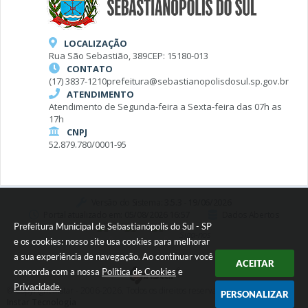
LOCALIZAÇÃO
Rua São Sebastião, 389
CEP: 15180-013
CONTATO
(17) 3837-1210
prefeitura@sebastianopolisdosul.sp.gov.br
ATENDIMENTO
Atendimento de Segunda-feira a Sexta-feira das 07h as
17h
CNPJ
52.879.780/0001-95
Versão do Sistema:
3.5.3 - 19/06/2026
Portal atualizado em:
05/08/2026 16:57
Dados Abertos
Prefeitura Municipal de Sebastianópolis do Sul - SP
Siga-nos
e os cookies: nosso site usa cookies para melhorar
a sua experiência de navegação. Ao continuar você
ACEITAR
concorda com a nossa
Política de Cookies
e
Privacidade
.
© Copyright Instar - 2006-2026. Todos os direitos reservados -
PERSONALIZAR
Instar Tecnologia