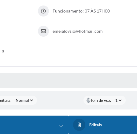
Funcionamento: 07 ÀS 17H00
emeialoysio@hotmail.com
l B
 MÍDIAS
eitura:
Tom de voz:
Editais