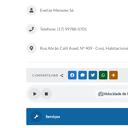
Evelize Menezes Sá
Telefone: (17) 99788-0701
Rua Abrão Calil Aued, Nº 409 - Conj. Habitaciona
COMPARTILHAR
FACEBOOK
MESSENGER
TWITTER
WHATSAPP
OUTRAS
Velocidade de l
Serviços