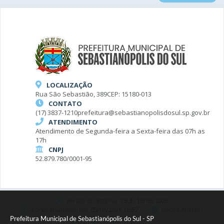
LOCALIZAÇÃO
Rua São Sebastião, 389
CEP: 15180-013
CONTATO
(17) 3837-1210
prefeitura@sebastianopolisdosul.sp.gov.br
ATENDIMENTO
Atendimento de Segunda-feira a Sexta-feira das 07h as
17h
CNPJ
52.879.780/0001-95
Versão do Sistema:
3.5.3 - 19/06/2026
Portal atualizado em:
05/08/2026 16:57
Dados Abertos
Prefeitura Municipal de Sebastianópolis do Sul - SP