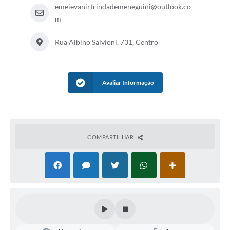
emeievanirtrindademeneguini@outlook.co
m
Rua Albino Salvioni, 731, Centro
Avaliar Informação
COMPARTILHAR