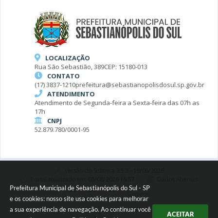
LOCALIZAÇÃO
Rua São Sebastião, 389
CEP: 15180-013
CONTATO
(17) 3837-1210
prefeitura@sebastianopolisdosul.sp.gov.br
ATENDIMENTO
Atendimento de Segunda-feira a Sexta-feira das 07h as
17h
CNPJ
52.879.780/0001-95
Versão do Sistema:
3.5.3 - 19/06/2026
Portal atualizado em:
05/08/2026 16:57
Dados Abertos
Prefeitura Municipal de Sebastianópolis do Sul - SP
Siga-nos
e os cookies: nosso site usa cookies para melhorar
a sua experiência de navegação. Ao continuar você
ACEITAR