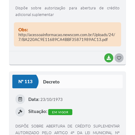
Dispõe sobre autorização para abertura de crédito
adicional suplementar
Obs:
http://acessoainformacao.newscom.com.br/Uploads/24/
7/BA220AC9E11689CA4BBF35871989AC13.pdf
BAIXAR
G
O
S
Nº 113
Decreto
T
E
Data:
23/10/1973
I
Situação:
EM VIGOR
DISPÕE SOBRE ABERTURA DE CRÉDITO SUPLEMENTAR
AUTORIZADO PELO ARTIGO 4º DA LEI MUNICIPAL Nº