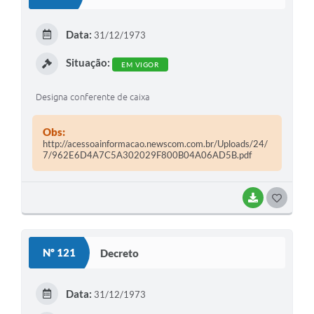
Data:
31/12/1973
Situação:
EM VIGOR
Designa conferente de caixa
Obs:
http://acessoainformacao.newscom.com.br/Uploads/24/
7/962E6D4A7C5A302029F800B04A06AD5B.pdf
BAIXAR
G
O
S
Nº 121
Decreto
T
E
Data:
31/12/1973
I