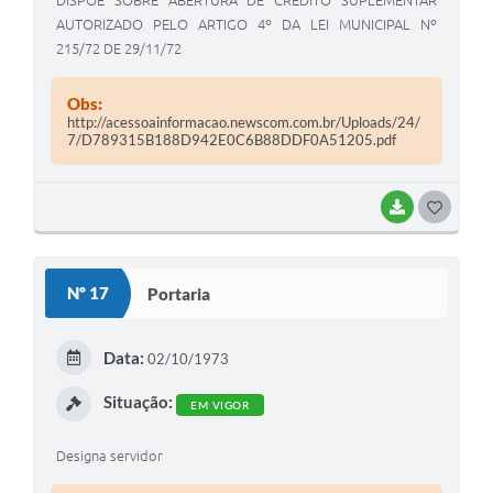
DISPÕE SOBRE ABERTURA DE CRÉDITO SUPLEMENTAR
AUTORIZADO PELO ARTIGO 4º DA LEI MUNICIPAL Nº
215/72 DE 29/11/72
Obs:
http://acessoainformacao.newscom.com.br/Uploads/24/
7/D789315B188D942E0C6B88DDF0A51205.pdf
BAIXAR
G
O
S
Nº 17
Portaria
T
E
Data:
02/10/1973
I
Situação:
EM VIGOR
Designa servidor