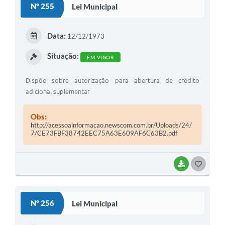
Nº 255
Lei Municipal
T
E
Data:
12/12/1973
I
Situação:
EM VIGOR
Dispõe sobre autorização para abertura de crédito
adicional suplementar
Obs:
http://acessoainformacao.newscom.com.br/Uploads/24/
7/CE73FBF38742EEC75A63E609AF6C63B2.pdf
BAIXAR
G
O
S
Nº 256
Lei Municipal
T