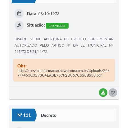
T
E
Data:
08/10/1973
I
Situação:
EM VIGOR
DISPÕE SOBRE ABERTURA DE CRÉDITO SUPLEMENTAR
AUTORIZADO PELO ARTIGO 4º DA LEI MUNICIPAL Nº
215/72 DE 29/11/72
Obs:
http://acessoainformacao.newscom.com.br/Uploads/24/
7/7463C3593C4EA8E757F2D067C558B538.pdf
BAIXAR
G
O
S
Nº 111
Decreto
T