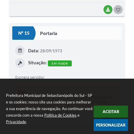
BAIXAR
G
O
S
Nº 15
Portaria
T
E
Data:
28/09/1973
I
Situação:
EM VIGOR
Exonera servidor
Obs:
Prefeitura Municipal de Sebastianópolis do Sul - SP
http://acessoainformacao.newscom.com.br/Uploads/24/
e os cookies: nosso site usa cookies para melhorar
7/B5CCB36E19A8201DCBE72331C0E1EF45.pdf
a sua experiência de navegação. Ao continuar você
ACEITAR
concorda com a nossa
Política de Cookies
e
BAIXAR
G
Privacidade
.
PERSONALIZAR
O