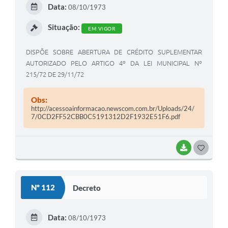
E
Data:
08/10/1973
I
Situação:
EM VIGOR
DISPÕE SOBRE ABERTURA DE CRÉDITO SUPLEMENTAR
AUTORIZADO PELO ARTIGO 4º DA LEI MUNICIPAL Nº
215/72 DE 29/11/72
Obs:
http://acessoainformacao.newscom.com.br/Uploads/24/
7/0CD2FF52CBB0C5191312D2F1932E51F6.pdf
BAIXAR
G
O
S
Nº 112
Decreto
T
E
Data:
08/10/1973
I