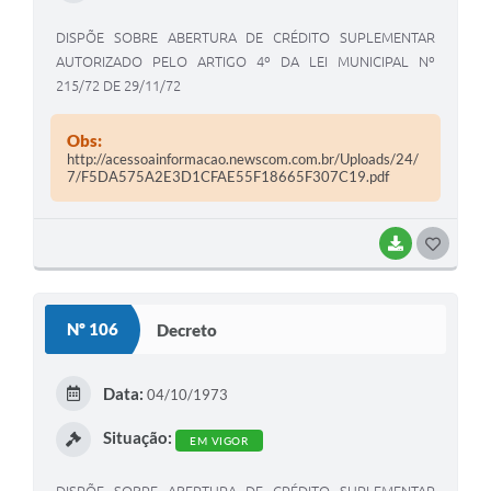
DISPÕE SOBRE ABERTURA DE CRÉDITO SUPLEMENTAR
AUTORIZADO PELO ARTIGO 4º DA LEI MUNICIPAL Nº
215/72 DE 29/11/72
Obs:
http://acessoainformacao.newscom.com.br/Uploads/24/
7/F5DA575A2E3D1CFAE55F18665F307C19.pdf
BAIXAR
G
O
S
Nº 106
Decreto
T
E
Data:
04/10/1973
I
Situação:
EM VIGOR