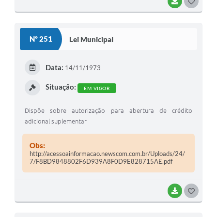
BAIXAR
G
O
S
Nº 251
Lei Municipal
T
E
Data:
14/11/1973
I
Situação:
EM VIGOR
Dispõe sobre autorização para abertura de crédito
adicional suplementar
Obs:
http://acessoainformacao.newscom.com.br/Uploads/24/
7/F8BD9848802F6D939A8F0D9E828715AE.pdf
BAIXAR
G
O