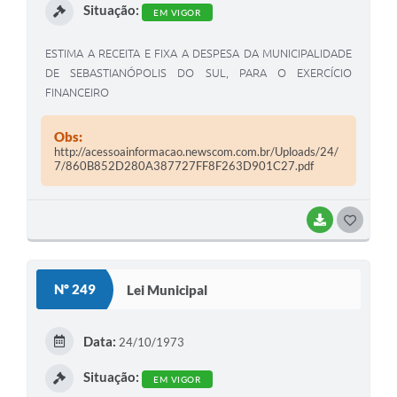
Situação:
EM VIGOR
ESTIMA A RECEITA E FIXA A DESPESA DA MUNICIPALIDADE
DE SEBASTIANÓPOLIS DO SUL, PARA O EXERCÍCIO
FINANCEIRO
Obs:
http://acessoainformacao.newscom.com.br/Uploads/24/
7/860B852D280A387727FF8F263D901C27.pdf
BAIXAR
G
O
S
Nº 249
Lei Municipal
T
E
Data:
24/10/1973
I
Situação:
EM VIGOR