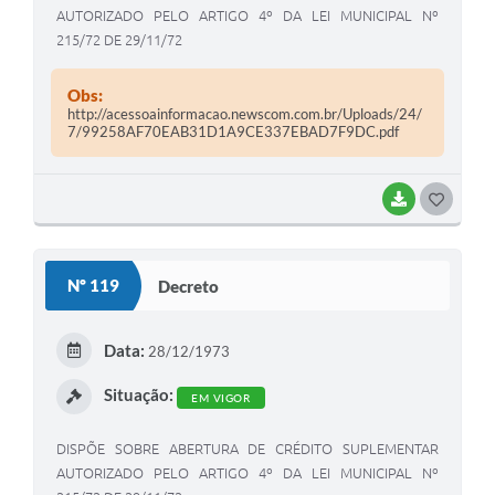
AUTORIZADO PELO ARTIGO 4º DA LEI MUNICIPAL Nº
215/72 DE 29/11/72
Obs:
http://acessoainformacao.newscom.com.br/Uploads/24/
7/99258AF70EAB31D1A9CE337EBAD7F9DC.pdf
BAIXAR
G
O
S
Nº 119
Decreto
T
E
Data:
28/12/1973
I
Situação:
EM VIGOR
DISPÕE SOBRE ABERTURA DE CRÉDITO SUPLEMENTAR
AUTORIZADO PELO ARTIGO 4º DA LEI MUNICIPAL Nº