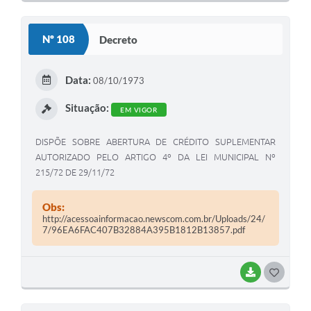
O
S
Nº 108
Decreto
T
E
Data:
08/10/1973
I
Situação:
EM VIGOR
DISPÕE SOBRE ABERTURA DE CRÉDITO SUPLEMENTAR
AUTORIZADO PELO ARTIGO 4º DA LEI MUNICIPAL Nº
215/72 DE 29/11/72
Obs:
http://acessoainformacao.newscom.com.br/Uploads/24/
7/96EA6FAC407B32884A395B1812B13857.pdf
BAIXAR
G
O