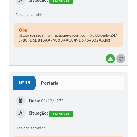
EM VIGOR
Designa servidor
Obs:
http://acessoainformacao.newscom.com.br/Uploads/24/
7/B0FD6EB18AA7908D4AC049D5764332A8.pdf
BAIXAR
G
O
S
Nº 18
Portaria
T
E
Data:
01/12/1973
I
Situação:
EM VIGOR
Designa servidor