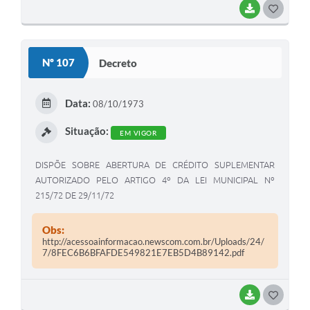
BAIXAR
G
O
S
Nº 107
Decreto
T
E
Data:
08/10/1973
I
Situação:
EM VIGOR
DISPÕE SOBRE ABERTURA DE CRÉDITO SUPLEMENTAR
AUTORIZADO PELO ARTIGO 4º DA LEI MUNICIPAL Nº
215/72 DE 29/11/72
Obs:
http://acessoainformacao.newscom.com.br/Uploads/24/
7/8FEC6B6BFAFDE549821E7EB5D4B89142.pdf
BAIXAR
G