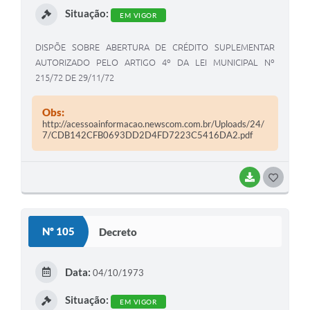
Situação:
EM VIGOR
DISPÕE SOBRE ABERTURA DE CRÉDITO SUPLEMENTAR
AUTORIZADO PELO ARTIGO 4º DA LEI MUNICIPAL Nº
215/72 DE 29/11/72
Obs:
http://acessoainformacao.newscom.com.br/Uploads/24/
7/CDB142CFB0693DD2D4FD7223C5416DA2.pdf
BAIXAR
G
O
S
Nº 105
Decreto
T
E
Data:
04/10/1973
I
Situação:
EM VIGOR