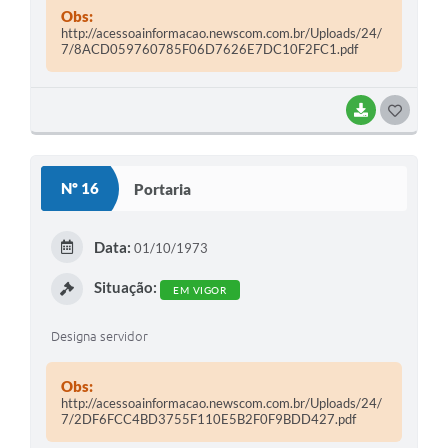
Obs:
http://acessoainformacao.newscom.com.br/Uploads/24/
7/8ACD059760785F06D7626E7DC10F2FC1.pdf
BAIXAR
G
O
S
Nº 16
Portaria
T
E
Data:
01/10/1973
I
Situação:
EM VIGOR
Designa servidor
Obs:
http://acessoainformacao.newscom.com.br/Uploads/24/
7/2DF6FCC4BD3755F110E5B2F0F9BDD427.pdf