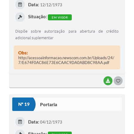
E
Data:
12/12/1973
I
Situação:
EM VIGOR
Dispõe sobre autorização para abertura de crédito
adicional suplementar
Obs:
http://acessoainformacao.newscom.com.br/Uploads/24/
7/E674F0AC86E73E6CAAC9DA0ABD8C98AA.pdf
BAIXAR
G
O
S
Nº 19
Portaria
T
E
Data:
04/12/1973
I
Situação: