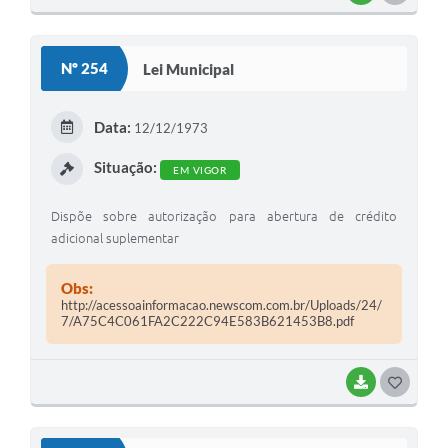
O
S
Nº 254
Lei Municipal
T
E
Data:
12/12/1973
I
Situação:
EM VIGOR
Dispõe sobre autorização para abertura de crédito
adicional suplementar
Obs:
http://acessoainformacao.newscom.com.br/Uploads/24/
7/A75C4C061FA2C222C94E583B621453B8.pdf
BAIXAR
G
O
S