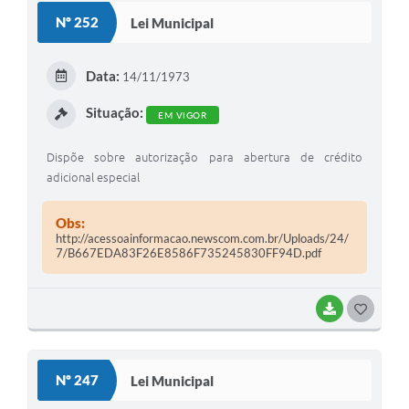
S
Nº 252
Lei Municipal
T
E
Data:
14/11/1973
I
Situação:
EM VIGOR
Dispõe sobre autorização para abertura de crédito
adicional especial
Obs:
http://acessoainformacao.newscom.com.br/Uploads/24/
7/B667EDA83F26E8586F735245830FF94D.pdf
BAIXAR
G
O
S
Nº 247
Lei Municipal
T