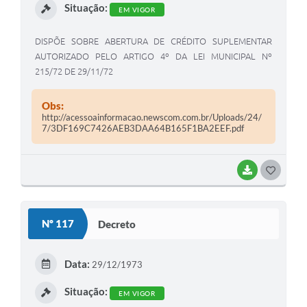
Situação:
EM VIGOR
DISPÕE SOBRE ABERTURA DE CRÉDITO SUPLEMENTAR
AUTORIZADO PELO ARTIGO 4º DA LEI MUNICIPAL Nº
215/72 DE 29/11/72
Obs:
http://acessoainformacao.newscom.com.br/Uploads/24/
7/3DF169C7426AEB3DAA64B165F1BA2EEF.pdf
BAIXAR
G
O
S
Nº 117
Decreto
T
E
Data:
29/12/1973
I
Situação:
EM VIGOR