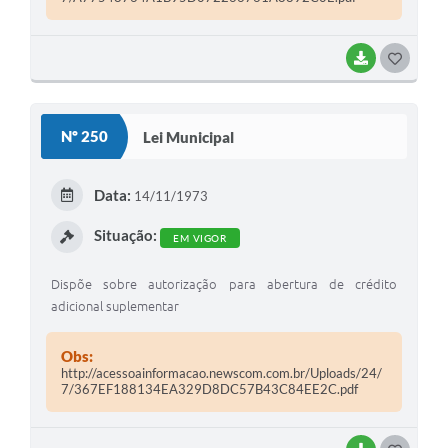
BAIXAR
G
O
S
Nº 250
Lei Municipal
T
E
Data:
14/11/1973
I
Situação:
EM VIGOR
Dispõe sobre autorização para abertura de crédito
adicional suplementar
Obs:
http://acessoainformacao.newscom.com.br/Uploads/24/
7/367EF188134EA329D8DC57B43C84EE2C.pdf