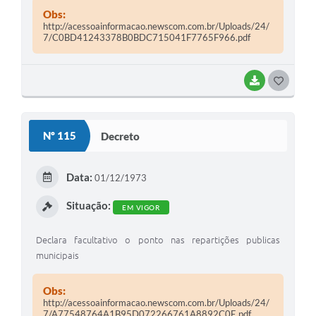
Obs:
http://acessoainformacao.newscom.com.br/Uploads/24/
7/C0BD41243378B0BDC715041F7765F966.pdf
BAIXAR
G
O
S
Nº 115
Decreto
T
E
Data:
01/12/1973
I
Situação:
EM VIGOR
Declara facultativo o ponto nas repartições publicas
municipais
Obs:
http://acessoainformacao.newscom.com.br/Uploads/24/
7/A77548764A1B95D072266761A8892C0E.pdf