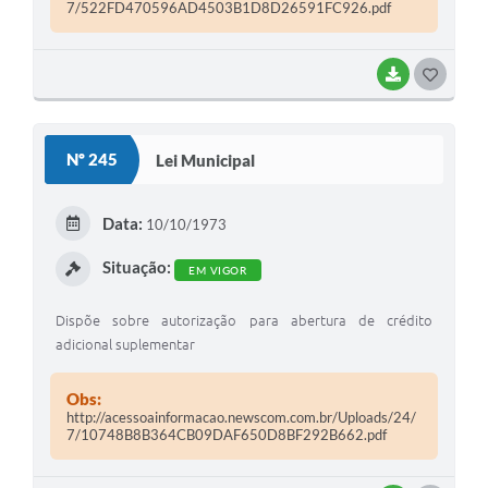
7/522FD470596AD4503B1D8D26591FC926.pdf
BAIXAR
G
O
S
Nº 245
Lei Municipal
T
E
Data:
10/10/1973
I
Situação:
EM VIGOR
Dispõe sobre autorização para abertura de crédito
adicional suplementar
Obs:
http://acessoainformacao.newscom.com.br/Uploads/24/
7/10748B8B364CB09DAF650D8BF292B662.pdf