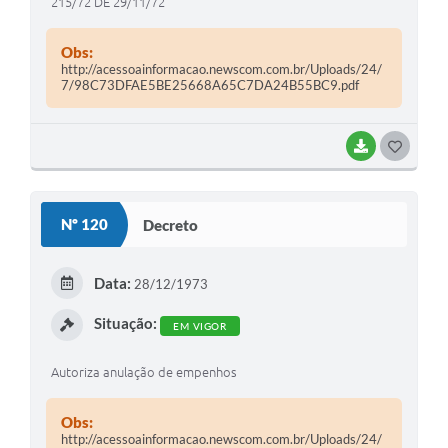
215/72 DE 29/11/72
Obs:
http://acessoainformacao.newscom.com.br/Uploads/24/
7/98C73DFAE5BE25668A65C7DA24B55BC9.pdf
BAIXAR
G
O
S
Nº 120
Decreto
T
E
Data:
28/12/1973
I
Situação:
EM VIGOR
Autoriza anulação de empenhos
Obs:
http://acessoainformacao.newscom.com.br/Uploads/24/