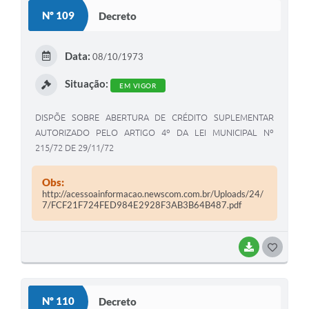
S
Nº 109
Decreto
T
E
Data:
08/10/1973
I
Situação:
EM VIGOR
DISPÕE SOBRE ABERTURA DE CRÉDITO SUPLEMENTAR
AUTORIZADO PELO ARTIGO 4º DA LEI MUNICIPAL Nº
215/72 DE 29/11/72
Obs:
http://acessoainformacao.newscom.com.br/Uploads/24/
7/FCF21F724FED984E2928F3AB3B64B487.pdf
BAIXAR
G
O
S
Nº 110
Decreto