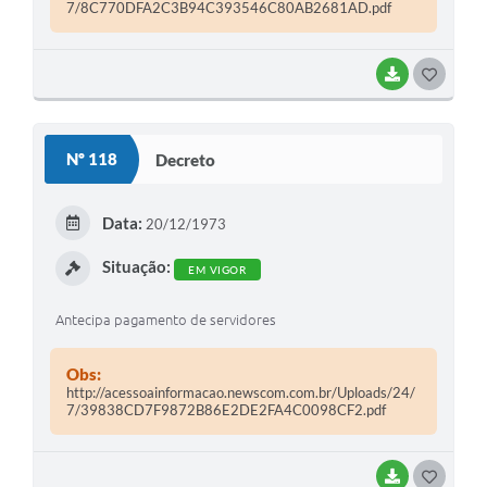
7/8C770DFA2C3B94C393546C80AB2681AD.pdf
BAIXAR
G
O
S
Nº 118
Decreto
T
E
Data:
20/12/1973
I
Situação:
EM VIGOR
Antecipa pagamento de servidores
Obs:
http://acessoainformacao.newscom.com.br/Uploads/24/
7/39838CD7F9872B86E2DE2FA4C0098CF2.pdf
BAIXAR
G