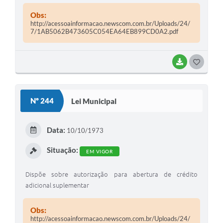
Obs:
http://acessoainformacao.newscom.com.br/Uploads/24/
7/1AB5062B473605C054EA64EB899CD0A2.pdf
BAIXAR
G
O
S
Nº 244
Lei Municipal
T
E
Data:
10/10/1973
I
Situação:
EM VIGOR
Dispõe sobre autorização para abertura de crédito
adicional suplementar
Obs:
http://acessoainformacao.newscom.com.br/Uploads/24/