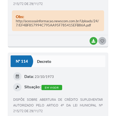
215/72 DE 29/11/72
Obs:
http://acessoainformacao.newscom.com.br/Uploads/24/
7/EF4BF857994C795AA95F785415EFB86A.pdf
BAIXAR
G
O
S
Nº 114
Decreto
T
E
Data:
23/10/1973
I
Situação:
EM VIGOR
DISPÕE SOBRE ABERTURA DE CRÉDITO SUPLEMENTAR
AUTORIZADO PELO ARTIGO 4º DA LEI MUNICIPAL Nº
215/72 DE 29/11/72