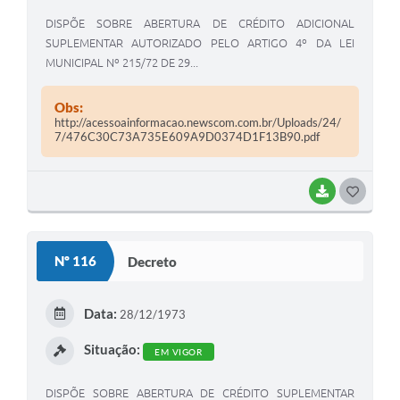
DISPÕE SOBRE ABERTURA DE CRÉDITO ADICIONAL
SUPLEMENTAR AUTORIZADO PELO ARTIGO 4º DA LEI
MUNICIPAL Nº 215/72 DE 29...
Obs:
http://acessoainformacao.newscom.com.br/Uploads/24/
7/476C30C73A735E609A9D0374D1F13B90.pdf
BAIXAR
G
O
S
Nº 116
Decreto
T
E
Data:
28/12/1973
I
Situação:
EM VIGOR
DISPÕE SOBRE ABERTURA DE CRÉDITO SUPLEMENTAR