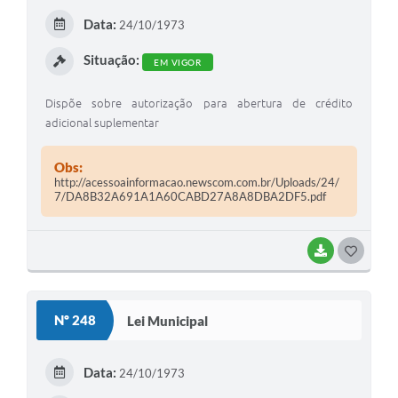
E
Data:
24/10/1973
I
Situação:
EM VIGOR
Dispõe sobre autorização para abertura de crédito
adicional suplementar
Obs:
http://acessoainformacao.newscom.com.br/Uploads/24/
7/DA8B32A691A1A60CABD27A8A8DBA2DF5.pdf
BAIXAR
G
O
S
Nº 248
Lei Municipal
T
E
Data:
24/10/1973
I