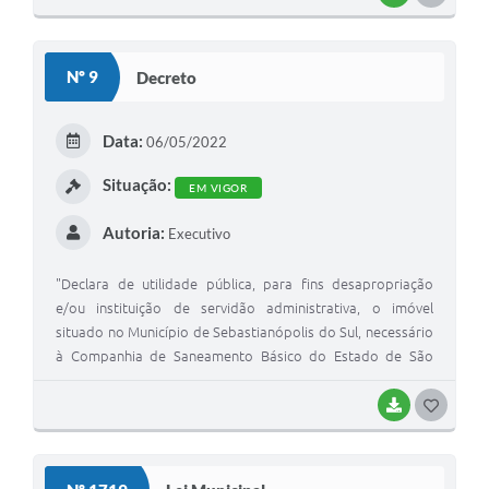
O
S
Nº 9
Decreto
T
E
Data:
06/05/2022
I
Situação:
EM VIGOR
Autoria:
Executivo
"Declara de utilidade pública, para fins desapropriação
e/ou instituição de servidão administrativa, o imóvel
situado no Município de Sebastianópolis do Sul, necessário
à Companhia de Saneamento Básico do Estado de São
Paulo – SABESP".
BAIXAR
G
O
S