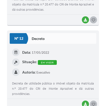
objeto da matrícula n.º 20.477 do CRI de Monte Aprazível e
dá outras providências.
BAIXAR
G
O
S
Nº 12
Decreto
T
E
Data:
17/05/2022
I
Situação:
EM VIGOR
Autoria:
Executivo
Decreta de utilidade pública o imóvel objeto da matrícula
n.º 20.477 do CRI de Monte Aprazível e dá outras
providências.
BAIXAR
G