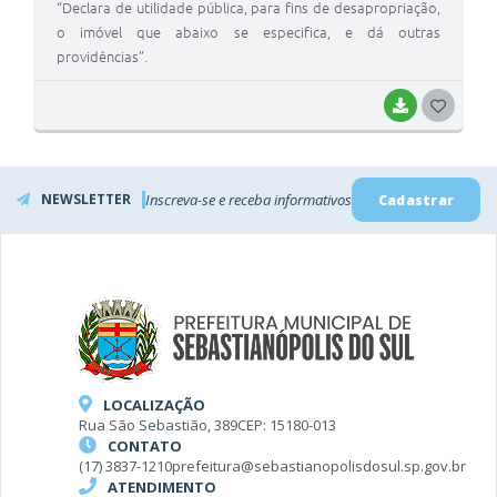
“Declara de utilidade pública, para fins de desapropriação,
o imóvel que abaixo se especifica, e dá outras
providências”.
BAIXAR
G
O
S
NEWSLETTER
Inscreva-se e receba informativos
Cadastrar
T
E
I
LOCALIZAÇÃO
Rua São Sebastião, 389
CEP: 15180-013
CONTATO
(17) 3837-1210
prefeitura@sebastianopolisdosul.sp.gov.br
ATENDIMENTO