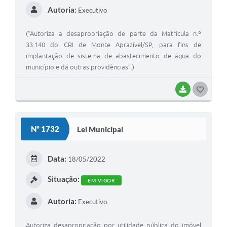
Autoria:
Executivo
(“Autoriza a desapropriação de parte da Matrícula n.º
33.140 do CRI de Monte Aprazível/SP, para fins de
implantação de sistema de abastecimento de água do
município e dá outras providências”.)
BAIXAR
G
O
S
Nº 1732
Lei Municipal
T
E
Data:
18/05/2022
I
Situação:
EM VIGOR
Autoria:
Executivo
Autoriza desapropriação por utilidade pública do imóvel