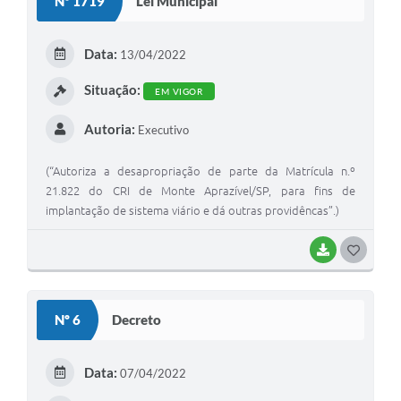
Nº 1719
Lei Municipal
T
E
Data:
13/04/2022
I
Situação:
EM VIGOR
Autoria:
Executivo
(“Autoriza a desapropriação de parte da Matrícula n.º
21.822 do CRI de Monte Aprazível/SP, para fins de
implantação de sistema viário e dá outras providêncas”.)
BAIXAR
G
O
S
Nº 6
Decreto
T
E
Data:
07/04/2022
I