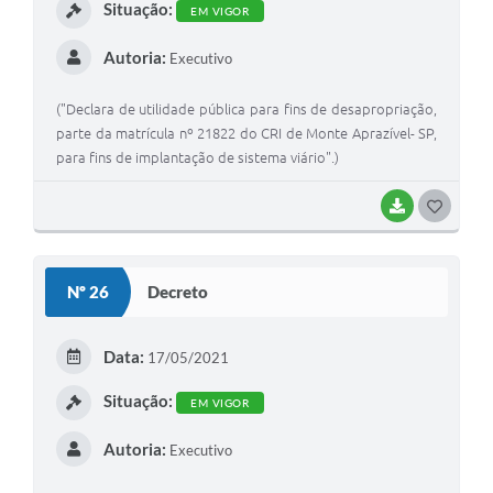
Situação:
EM VIGOR
Autoria:
Executivo
("Declara de utilidade pública para fins de desapropriação,
parte da matrícula nº 21822 do CRI de Monte Aprazível- SP,
para fins de implantação de sistema viário".)
BAIXAR
G
O
S
Nº 26
Decreto
T
E
Data:
17/05/2021
I
Situação:
EM VIGOR
Autoria:
Executivo