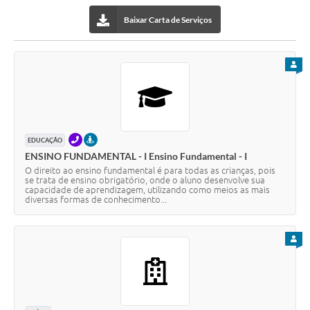
Baixar Carta de Serviços
PARA
TELEFONE
PRESENCIAL
EDUCAÇÃO
ENSINO FUNDAMENTAL - I Ensino Fundamental - I
O direito ao ensino fundamental é para todas as crianças, pois
se trata de ensino obrigatório, onde o aluno desenvolve sua
capacidade de aprendizagem, utilizando como meios as mais
diversas formas de conhecimento...
PARA