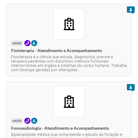
PARA
TELEFONE
PRESENCIAL
SAÚDE
Fisioterapia - Atendimento e Acompanhamento
Fisioterapia é a ciência que estuda, diagnostica, previne e
recupera pacientes com distúrbios cinéticos funcionais
intercorrentes em órgãos e sistemas do corpo humano. Trabalha
com doenças geradas por alterações...
PARA
TELEFONE
PRESENCIAL
SAÚDE
Fonoaudiologia - Atendimento e Acompanhamento
Especialidade médica que compreende o estudo da fonação e