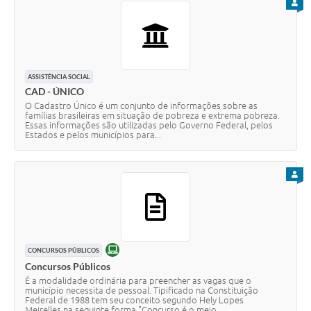
PARA
ASSISTÊNCIA SOCIAL
CAD - ÚNICO
O Cadastro Único é um conjunto de informações sobre as
famílias brasileiras em situação de pobreza e extrema pobreza.
Essas informações são utilizadas pelo Governo Federal, pelos
Estados e pelos municípios para...
PARA
ONLINE
CONCURSOS PÚBLICOS
Concursos Públicos
É a modalidade ordinária para preencher as vagas que o
município necessita de pessoal. Tipificado na Constituição
Federal de 1988 tem seu conceito segundo Hely Lopes
Meirelles na seguinte forma "Concurso é o meio...