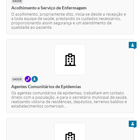
SAÚDE
Acolhimento e Serviço de Enfermagem
O acolhimento, propriamente dito, inicia-se desde a recepção e
a toda equipe de saúde, prestando os cuidados necessários,
proporcionando assim segurança e um atendimento de
qualidade ao paciente.
PARA
TELEFONE
PRESENCIAL
SAÚDE
Agentes Comunitários de Epidemias
Os agentes comunitários de epidemias, trabalham em contato
direto com a população, e para o secretário municipal de saúde,
realizando vistoria de residências, depósitos, terrenos baldios e
estabelecimentos comerciais...
PARA