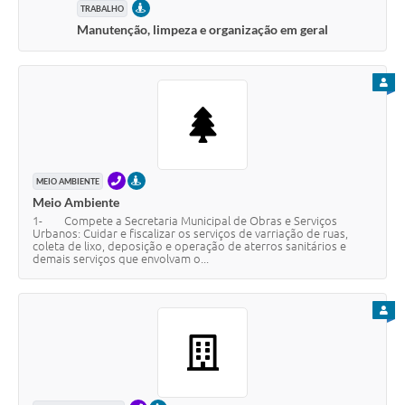
PRESENCIAL
TRABALHO
Manutenção, limpeza e organização em geral
PARA
TELEFONE
PRESENCIAL
MEIO AMBIENTE
Meio Ambiente
1- Compete a Secretaria Municipal de Obras e Serviços
Urbanos: Cuidar e fiscalizar os serviços de varriação de ruas,
coleta de lixo, deposição e operação de aterros sanitários e
demais serviços que envolvam o...
PARA