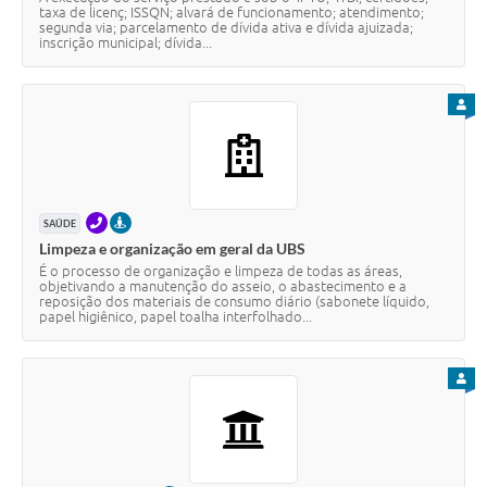
taxa de licenç; ISSQN; alvará de funcionamento; atendimento;
segunda via; parcelamento de dívida ativa e dívida ajuizada;
inscrição municipal; dívida...
PARA
TELEFONE
PRESENCIAL
SAÚDE
Limpeza e organização em geral da UBS
É o processo de organização e limpeza de todas as áreas,
objetivando a manutenção do asseio, o abastecimento e a
reposição dos materiais de consumo diário (sabonete líquido,
papel higiênico, papel toalha interfolhado...
PARA