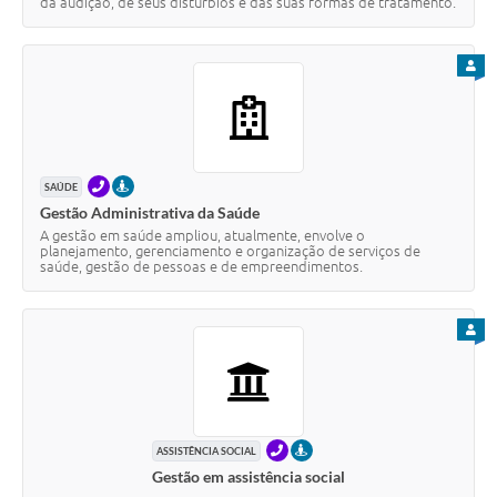
da audição, de seus distúrbios e das suas formas de tratamento.
PARA
TELEFONE
PRESENCIAL
SAÚDE
Gestão Administrativa da Saúde
A gestão em saúde ampliou, atualmente, envolve o
planejamento, gerenciamento e organização de serviços de
saúde, gestão de pessoas e de empreendimentos.
PARA
TELEFONE
PRESENCIAL
ASSISTÊNCIA SOCIAL
Gestão em assistência social