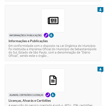
PARA
TELEFONE
PRESENCIAL
INFORMAÇÕES E PUBLICAÇÕES
Informações e Publicações
Em conformidade com o disposto na Lei Orgânica do Município
foi instituída a Imprensa Oficial do Município de Sebastianópolis
do Sul, Estado de São Paulo, com a denominação de “Diário
Oficial”, sendo este o órgão...
PARA
TELEFONE
PRESENCIAL
ALVARÁS, CERTIDÕES E LICENÇAS
Licenças, Alvarás e Certidões
A execução do serviço prestado é sob o IPTU; ITBI; certidões;