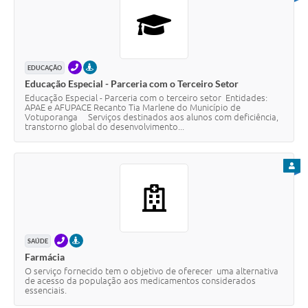
TELEFONE
PRESENCIAL
EDUCAÇÃO
Educação Especial - Parceria com o Terceiro Setor
Educação Especial - Parceria com o terceiro setor Entidades:
APAE e AFUPACE Recanto Tia Marlene do Município de
Votuporanga Serviços destinados aos alunos com deficiência,
transtorno global do desenvolvimento...
PARA
TELEFONE
PRESENCIAL
SAÚDE
Farmácia
O serviço fornecido tem o objetivo de oferecer uma alternativa
de acesso da população aos medicamentos considerados
essenciais.