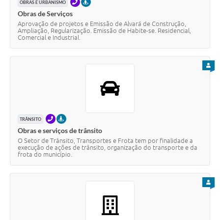
TELEFONE
PRESENCIAL
OBRAS E URBANISMO
Obras de Serviços
Aprovação de projetos e Emissão de Alvará de Construção,
Ampliação, Regularização. Emissão de Habite-se. Residencial,
Comercial e Industrial.
PARA
TELEFONE
PRESENCIAL
TRÂNSITO
Obras e serviços de trânsito
O Setor de Trânsito, Transportes e Frota tem por finalidade a
execução de ações de trânsito, organização do transporte e da
frota do município.
PARA